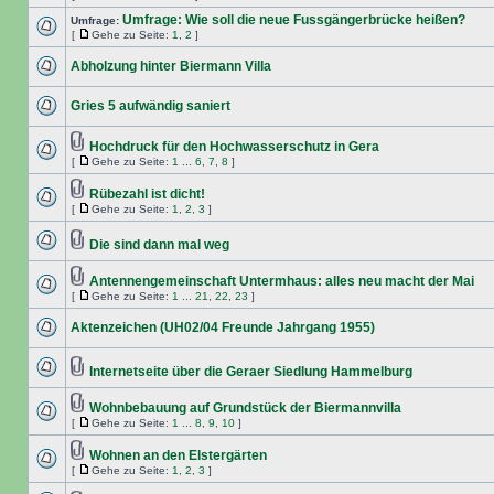
Umfrage: Wie soll die neue Fussgängerbrücke heißen?
Umfrage:
[
Gehe zu Seite:
1
,
2
]
Abholzung hinter Biermann Villa
Gries 5 aufwändig saniert
Hochdruck für den Hochwasserschutz in Gera
[
Gehe zu Seite:
1
...
6
,
7
,
8
]
Rübezahl ist dicht!
[
Gehe zu Seite:
1
,
2
,
3
]
Die sind dann mal weg
Antennengemeinschaft Untermhaus: alles neu macht der Mai
[
Gehe zu Seite:
1
...
21
,
22
,
23
]
Aktenzeichen (UH02/04 Freunde Jahrgang 1955)
Internetseite über die Geraer Siedlung Hammelburg
Wohnbebauung auf Grundstück der Biermannvilla
[
Gehe zu Seite:
1
...
8
,
9
,
10
]
Wohnen an den Elstergärten
[
Gehe zu Seite:
1
,
2
,
3
]