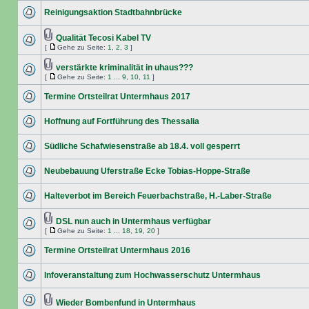
Reinigungsaktion Stadtbahnbrücke
Qualität Tecosi Kabel TV
[
Gehe zu Seite:
1
,
2
,
3
]
verstärkte kriminalität in uhaus???
[
Gehe zu Seite:
1
...
9
,
10
,
11
]
Termine Ortsteilrat Untermhaus 2017
Hoffnung auf Fortführung des Thessalia
Südliche Schafwiesenstraße ab 18.4. voll gesperrt
Neubebauung Uferstraße Ecke Tobias-Hoppe-Straße
Halteverbot im Bereich Feuerbachstraße, H.-Laber-Straße
DSL nun auch in Untermhaus verfügbar
[
Gehe zu Seite:
1
...
18
,
19
,
20
]
Termine Ortsteilrat Untermhaus 2016
Infoveranstaltung zum Hochwasserschutz Untermhaus
Wieder Bombenfund in Untermhaus