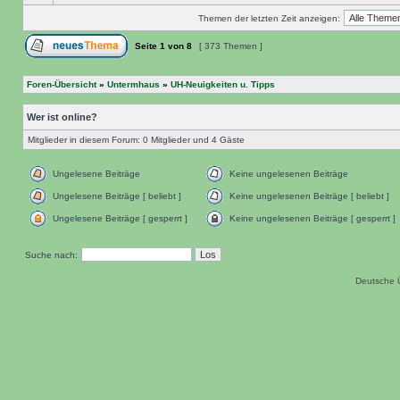
Themen der letzten Zeit anzeigen:
Seite
1
von
8
[ 373 Themen ]
Foren-Übersicht
»
Untermhaus
»
UH-Neuigkeiten u. Tipps
Wer ist online?
Mitglieder in diesem Forum: 0 Mitglieder und 4 Gäste
Ungelesene Beiträge
Keine ungelesenen Beiträge
Ungelesene Beiträge [ beliebt ]
Keine ungelesenen Beiträge [ beliebt ]
Ungelesene Beiträge [ gesperrt ]
Keine ungelesenen Beiträge [ gesperrt ]
Suche nach:
Deutsche 