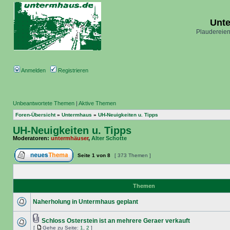
Unt
Plaudereien
Anmelden
Registrieren
Unbeantwortete Themen
|
Aktive Themen
Foren-Übersicht
»
Untermhaus
»
UH-Neuigkeiten u. Tipps
UH-Neuigkeiten u. Tipps
Moderatoren:
untermhäuser
,
Alter Schotte
Seite
1
von
8
[ 373 Themen ]
Themen
Naherholung in Untermhaus geplant
Schloss Osterstein ist an mehrere Geraer verkauft
[
Gehe zu Seite:
1
,
2
]