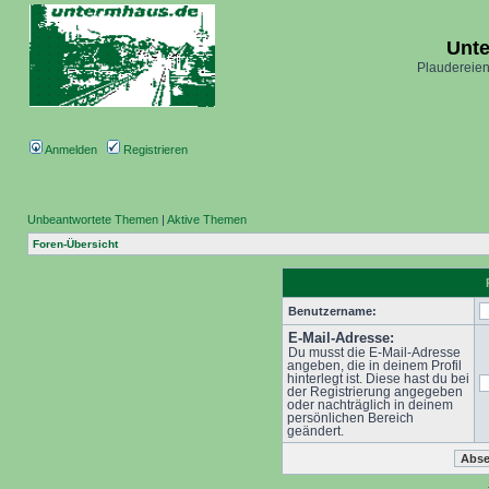
Unt
Plaudereien
Anmelden
Registrieren
Unbeantwortete Themen
|
Aktive Themen
Foren-Übersicht
Benutzername:
E-Mail-Adresse:
Du musst die E-Mail-Adresse
angeben, die in deinem Profil
hinterlegt ist. Diese hast du bei
der Registrierung angegeben
oder nachträglich in deinem
persönlichen Bereich
geändert.