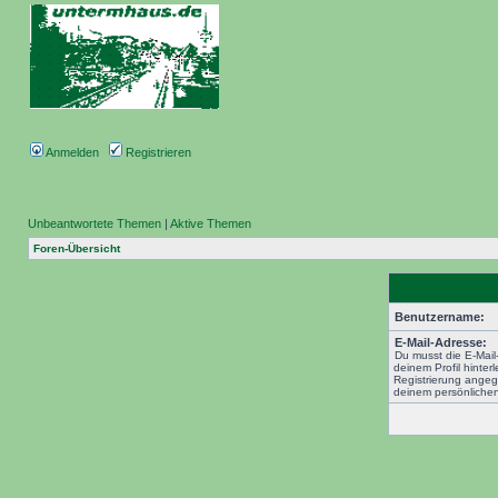
Anmelden
Registrieren
Unbeantwortete Themen
|
Aktive Themen
Foren-Übersicht
Benutzername:
E-Mail-Adresse:
Du musst die E-Mail
deinem Profil hinterl
Registrierung angeg
deinem persönlichen