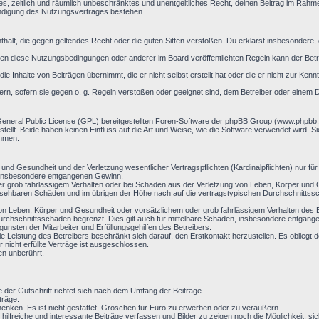
aches, zeitlich und räumlich unbeschränktes und unentgeltliches Recht, deinen Beitrag im Rah
ündigung des Nutzungsvertrages bestehen.
 enthält, die gegen geltendes Recht oder die guten Sitten verstoßen. Du erklärst insbesondere
en diese Nutzungsbedingungen oder anderer im Board veröffentlichten Regeln kann der Bet
ie Inhalte von Beiträgen übernimmt, die er nicht selbst erstellt hat oder die er nicht zur Ke
ern, sofern sie gegen o. g. Regeln verstoßen oder geeignet sind, dem Betreiber oder einem 
General Public License (GPL) bereitgestellten Foren-Software der phpBB Group (www.phpbb
llt. Beide haben keinen Einfluss auf die Art und Weise, wie die Software verwendet wird. 
ehmen.
nd Gesundheit und der Verletzung wesentlicher Vertragspflichten (Kardinalpflichten) nur für 
ie insbesondere entgangenen Gewinn.
r grob fahrlässigem Verhalten oder bei Schäden aus der Verletzung von Leben, Körper und G
hersehbaren Schäden und im übrigen der Höhe nach auf die vertragstypischen Durchschnittssc
on Leben, Körper und Gesundheit oder vorsätzlichem oder grob fahrlässigem Verhalten des B
rchschnittsschäden begrenzt. Dies gilt auch für mittelbare Schäden, insbesondere entgan
nsten der Mitarbeiter und Erfüllungsgehilfen des Betreibers.
ie Leistung des Betreibers beschränkt sich darauf, den Erstkontakt herzustellen. Es obliegt d
 nicht erfüllte Verträge ist ausgeschlossen.
en unberührt.
e der Gutschrift richtet sich nach dem Umfang der Beiträge.
träge.
enken. Es ist nicht gestattet, Groschen für Euro zu erwerben oder zu veräußern.
 hilfreiche und interessante Beiträge verfassen und Bilder zu zeigen noch die Möglichkeit,