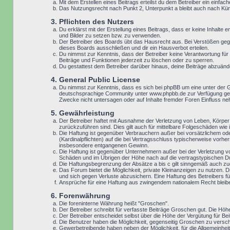
Mit dem Erstellen eines Beitrags erteilst du dem Betreiber ein einf
Das Nutzungsrecht nach Punkt 2, Unterpunkt a bleibt auch nach K
3. Pflichten des Nutzers
Du erklärst mit der Erstellung eines Beitrags, dass er keine Inhalte
und Bilder zu setzen bzw. zu verwenden.
Der Betreiber des Boards übt das Hausrecht aus. Bei Verstößen geg
dieses Boards ausschließen und dir ein Hausverbot erteilen.
Du nimmst zur Kenntnis, dass der Betreiber keine Verantwortung für d
Beiträge und Funktionen jederzeit zu löschen oder zu sperren.
Du gestattest dem Betreiber darüber hinaus, deine Beiträge abzuänd
4. General Public License
Du nimmst zur Kenntnis, dass es sich bei phpBB um eine unter der 
deutschsprachige Community unter www.phpbb.de zur Verfügung geste
Zwecke nicht untersagen oder auf Inhalte fremder Foren Einfluss n
5. Gewährleistung
Der Betreiber haftet mit Ausnahme der Verletzung von Leben, Körper u
zurückzuführen sind. Dies gilt auch für mittelbare Folgeschäden w
Die Haftung ist gegenüber Verbrauchern außer bei vorsätzlichem ode
(Kardinalpflichten) auf die bei Vertragsschluss typischerweise vor
insbesondere entgangenen Gewinn.
Die Haftung ist gegenüber Unternehmern außer bei der Verletzung v
Schäden und im Übrigen der Höhe nach auf die vertragstypischen Du
Die Haftungsbegrenzung der Absätze a bis c gilt sinngemäß auch zugu
Das Forum bietet die Möglichkeit, private Kleinanzeigen zu nutzen. D
und sich gegen Verluste abzusichern. Eine Haftung des Betreibers für
Ansprüche für eine Haftung aus zwingendem nationalem Recht bleib
6. Forenwährung
Die foreninterne Währung heißt "Groschen".
Der Betreiber schreibt für verfasste Beiträge Groschen gut. Die Höh
Der Betreiber entscheidet selbst über die Höhe der Vergütung für Bei
Die Benutzer haben die Möglichkeit, gegenseitig Groschen zu versch
Gewerbetreibende haben neben der Möglichkeit, für die Allgemeinheit