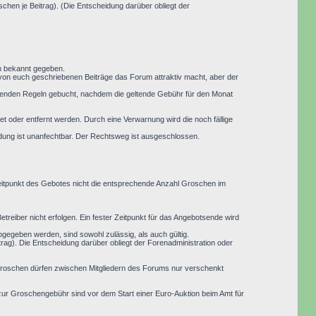
hen je Beitrag). (Die Entscheidung darüber obliegt der
um bekannt gegeben.
 von euch geschriebenen Beiträge das Forum attraktiv macht, aber der
eltenden Regeln gebucht, nachdem die geltende Gebühr für den Monat
 oder entfernt werden. Durch eine Verwarnung wird die noch fällige
idung ist unanfechtbar. Der Rechtsweg ist ausgeschlossen.
Zeitpunkt des Gebotes nicht die entsprechende Anzahl Groschen im
treiber nicht erfolgen. Ein fester Zeitpunkt für das Angebotsende wird
abgegeben werden, sind sowohl zulässig, als auch gültig.
ag). Die Entscheidung darüber obliegt der Forenadministration oder
 Groschen dürfen zwischen Mitgliedern des Forums nur verschenkt
ur Groschengebühr sind vor dem Start einer Euro-Auktion beim Amt für