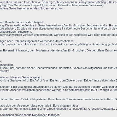
nsichtlich nur zum Groschen verdienen geschrieben werden, sind gebührenpflichtig (50 Grosc
gültig.) Der Gebührenzahlung erfolgt in diesen Fällen durch bequemen Bankeinzug.
handene Groschenguthaben des Nutzers ersatzlos.
m Betreiber ausdrücklich begrüßt.
ichtig. Die monatliche Gebühr in Groschen wird vom Amt für Groschen festgelegt und im For
ro erhoben. Es wäre nicht zu akzeptieren, dass ihr durch eure Besuche hier und durch die
rbebeiträgen einstreicht.
enverantwortlich verfasst und eingestellt. Werbung in der Hauptseite wird nach den dort g
ndlungen oder Unterlassungen des werbenden Unternehmens.
chten, können nach Ermessen des Betreibers mit einer kostenpflichtigen Verwarnung geahndet
t der Forenadministration, dem Moderator oder dem Amt für Groschen. Die getroffene Entsche
n:
 angeboten.
 Bank) hat, darf den bisher Höchstbietenden überbieten. Gebote von Mitgliedern, die zum 
ewertet.
weiteres, höheres Gebot abgeben.
g nicht überboten wird. Ein Aufruf "zum Ersten, zum Zweiten, zum Dritten" muss durch den Be
 24-Stunden-Frist erst zu diesem Zeitpunkt zu laufen. Gebote, die zu einem früheren Zeitpunkt 
r zum Groschen verdienen geschrieben werden, sind gebührenpflichtig (50 Groschen je Beitr
häuser Forums. Es ist nicht gestattet, Groschen für Euro zu erwerben oder zu veräußern.
ss sich der Versender diese ebenfalls in Euro erstatten lässt.
f aber der vorherigen Zahlung einer Groschengebühr an das Amt für Groschen. Auskünfte z
en Auktionen abweichende Regelungen festlegen.