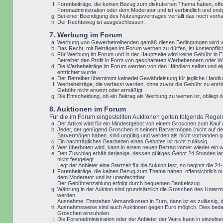
Forenbeiträge, die keinen Bezug zum diskutierten Thema haben, offe
Forenadministration oder dem Moderator und ist verbindlich und end
Bei einer Beendigung des Nutzungsvertrages verfällt das noch vor
Der Rechtsweg ist ausgeschlossen.
7. Werbung im Forum
Werbung von Gewerbetreibenden gemäß diesen Bedingungen wird vo
Das Recht, mit Beiträgen im Forum werben zu dürfen, ist kostenpfl
Für Werbung im Forum und in der Hauptseite wird keine Gebühr in Eu
Betreiber den Profit in Form von geschalteten Werbebannern oder We
Die Werbebeiträge im Forum werden von den Händlern selbst und eig
entrichtet wurde.
Der Betreiber übernimmt keinerlei Gewährleistung für jegliche Ha
Werbebeiträge, die verfasst werden, ohne zuvor die Gebühr zu entri
Gebühr nicht ersetzt oder ermäßigt.
Die Entscheidung, ob ein Beitrag als Werbung zu werten ist, oblieg
8. Auktionen im Forum
Für die im Forum eingestellten Auktionen gelten folgende Regel
Der Artikel wird für ein Mindestgebot von einem Groschen zum Kauf
Jeder, der genügend Groschen in seinem Barvermögen (nicht auf der
Barvermögen haben, sind ungültig und werden als nicht vorhanden g
Ein nachträgliches Bearbeiten eines Gebotes ist nicht zulässig.
Wer überboten wird, kann in einem neuen Beitrag immer wieder ein 
Den Zuschlag erhält derjenige, dessen gültiges Gebot 24 Stunden lan
nicht festgelegt.
Legt der Anbieter eine Startzeit für die Auktion fest, so beginnt die
Forenbeiträge, die keinen Bezug zum Thema haben, offensichtlich nu
dem Moderator und ist unanfechtbar.
Der Gebührenzahlung erfolgt durch bequemen Bankeinzug.
Währung in der Auktion sind grundsätzlich die Groschen des Unterm
werden.
Ausnahme: Entstehen Versandkosten in Euro, dann ist es zulässig, da
Ausnahmsweise sind auch Auktionen gegen Euro möglich. Dies bedar
Groschen einzuholen.
Die Forenadministration oder der Anbieter der Ware kann in einzeln