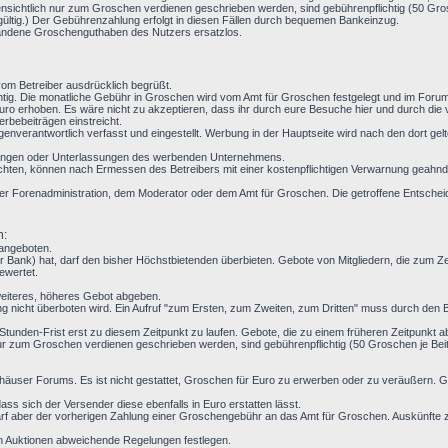
nsichtlich nur zum Groschen verdienen geschrieben werden, sind gebührenpflichtig (50 Grosc
gültig.) Der Gebührenzahlung erfolgt in diesen Fällen durch bequemen Bankeinzug.
handene Groschenguthaben des Nutzers ersatzlos.
m Betreiber ausdrücklich begrüßt.
ichtig. Die monatliche Gebühr in Groschen wird vom Amt für Groschen festgelegt und im For
ro erhoben. Es wäre nicht zu akzeptieren, dass ihr durch eure Besuche hier und durch die
rbebeiträgen einstreicht.
enverantwortlich verfasst und eingestellt. Werbung in der Hauptseite wird nach den dort g
ndlungen oder Unterlassungen des werbenden Unternehmens.
chten, können nach Ermessen des Betreibers mit einer kostenpflichtigen Verwarnung geahndet
t der Forenadministration, dem Moderator oder dem Amt für Groschen. Die getroffene Entsche
n:
 angeboten.
 Bank) hat, darf den bisher Höchstbietenden überbieten. Gebote von Mitgliedern, die zum 
ewertet.
weiteres, höheres Gebot abgeben.
g nicht überboten wird. Ein Aufruf "zum Ersten, zum Zweiten, zum Dritten" muss durch den Be
 24-Stunden-Frist erst zu diesem Zeitpunkt zu laufen. Gebote, die zu einem früheren Zeitpunkt 
r zum Groschen verdienen geschrieben werden, sind gebührenpflichtig (50 Groschen je Beitr
häuser Forums. Es ist nicht gestattet, Groschen für Euro zu erwerben oder zu veräußern.
ss sich der Versender diese ebenfalls in Euro erstatten lässt.
f aber der vorherigen Zahlung einer Groschengebühr an das Amt für Groschen. Auskünfte z
en Auktionen abweichende Regelungen festlegen.