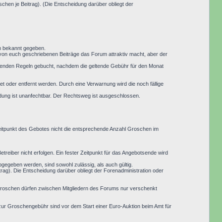
hen je Beitrag). (Die Entscheidung darüber obliegt der
um bekannt gegeben.
 von euch geschriebenen Beiträge das Forum attraktiv macht, aber der
eltenden Regeln gebucht, nachdem die geltende Gebühr für den Monat
 oder entfernt werden. Durch eine Verwarnung wird die noch fällige
idung ist unanfechtbar. Der Rechtsweg ist ausgeschlossen.
Zeitpunkt des Gebotes nicht die entsprechende Anzahl Groschen im
treiber nicht erfolgen. Ein fester Zeitpunkt für das Angebotsende wird
abgegeben werden, sind sowohl zulässig, als auch gültig.
ag). Die Entscheidung darüber obliegt der Forenadministration oder
 Groschen dürfen zwischen Mitgliedern des Forums nur verschenkt
ur Groschengebühr sind vor dem Start einer Euro-Auktion beim Amt für