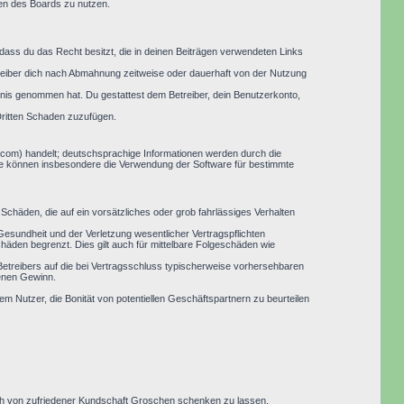
men des Boards zu nutzen.
, dass du das Recht besitzt, die in deinen Beiträgen verwendeten Links
reiber dich nach Abmahnung zeitweise oder dauerhaft von der Nutzung
nntnis genommen hat. Du gestattest dem Betreiber, dein Benutzerkonto,
Dritten Schaden zuzufügen.
.com) handelt; deutschsprachige Informationen werden durch die
Sie können insbesondere die Verwendung der Software für bestimmte
Schäden, die auf ein vorsätzliches oder grob fahrlässiges Verhalten
esundheit und der Verletzung wesentlicher Vertragspflichten
häden begrenzt. Dies gilt auch für mittelbare Folgeschäden wie
etreibers auf die bei Vertragsschluss typischerweise vorhersehbaren
genen Gewinn.
em Nutzer, die Bonität von potentiellen Geschäftspartnern zu beurteilen
 sich von zufriedener Kundschaft Groschen schenken zu lassen.