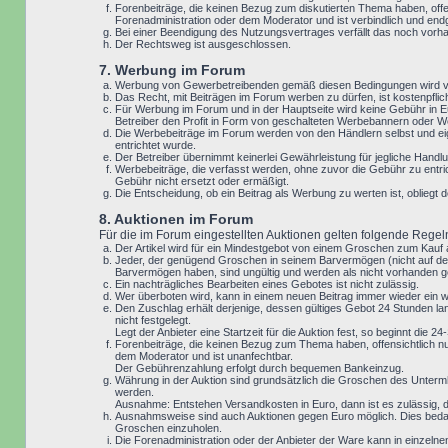
Forenbeiträge, die keinen Bezug zum diskutierten Thema haben, offe
Forenadministration oder dem Moderator und ist verbindlich und end
Bei einer Beendigung des Nutzungsvertrages verfällt das noch vor
Der Rechtsweg ist ausgeschlossen.
7. Werbung im Forum
Werbung von Gewerbetreibenden gemäß diesen Bedingungen wird vo
Das Recht, mit Beiträgen im Forum werben zu dürfen, ist kostenpfl
Für Werbung im Forum und in der Hauptseite wird keine Gebühr in Eu
Betreiber den Profit in Form von geschalteten Werbebannern oder We
Die Werbebeiträge im Forum werden von den Händlern selbst und eig
entrichtet wurde.
Der Betreiber übernimmt keinerlei Gewährleistung für jegliche Ha
Werbebeiträge, die verfasst werden, ohne zuvor die Gebühr zu entri
Gebühr nicht ersetzt oder ermäßigt.
Die Entscheidung, ob ein Beitrag als Werbung zu werten ist, oblieg
8. Auktionen im Forum
Für die im Forum eingestellten Auktionen gelten folgende Regel
Der Artikel wird für ein Mindestgebot von einem Groschen zum Kauf
Jeder, der genügend Groschen in seinem Barvermögen (nicht auf der
Barvermögen haben, sind ungültig und werden als nicht vorhanden g
Ein nachträgliches Bearbeiten eines Gebotes ist nicht zulässig.
Wer überboten wird, kann in einem neuen Beitrag immer wieder ein 
Den Zuschlag erhält derjenige, dessen gültiges Gebot 24 Stunden lan
nicht festgelegt.
Legt der Anbieter eine Startzeit für die Auktion fest, so beginnt die
Forenbeiträge, die keinen Bezug zum Thema haben, offensichtlich nu
dem Moderator und ist unanfechtbar.
Der Gebührenzahlung erfolgt durch bequemen Bankeinzug.
Währung in der Auktion sind grundsätzlich die Groschen des Unterm
werden.
Ausnahme: Entstehen Versandkosten in Euro, dann ist es zulässig, da
Ausnahmsweise sind auch Auktionen gegen Euro möglich. Dies bedar
Groschen einzuholen.
Die Forenadministration oder der Anbieter der Ware kann in einzeln