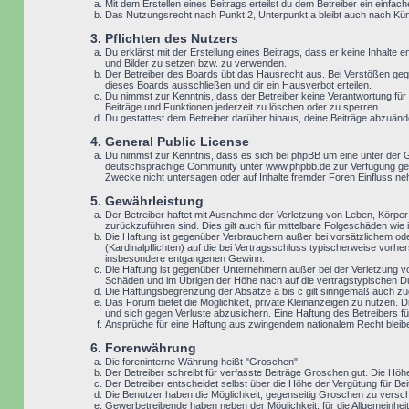
Mit dem Erstellen eines Beitrags erteilst du dem Betreiber ein einf
Das Nutzungsrecht nach Punkt 2, Unterpunkt a bleibt auch nach K
3. Pflichten des Nutzers
Du erklärst mit der Erstellung eines Beitrags, dass er keine Inhalte
und Bilder zu setzen bzw. zu verwenden.
Der Betreiber des Boards übt das Hausrecht aus. Bei Verstößen geg
dieses Boards ausschließen und dir ein Hausverbot erteilen.
Du nimmst zur Kenntnis, dass der Betreiber keine Verantwortung für d
Beiträge und Funktionen jederzeit zu löschen oder zu sperren.
Du gestattest dem Betreiber darüber hinaus, deine Beiträge abzuänd
4. General Public License
Du nimmst zur Kenntnis, dass es sich bei phpBB um eine unter der 
deutschsprachige Community unter www.phpbb.de zur Verfügung geste
Zwecke nicht untersagen oder auf Inhalte fremder Foren Einfluss n
5. Gewährleistung
Der Betreiber haftet mit Ausnahme der Verletzung von Leben, Körper u
zurückzuführen sind. Dies gilt auch für mittelbare Folgeschäden w
Die Haftung ist gegenüber Verbrauchern außer bei vorsätzlichem ode
(Kardinalpflichten) auf die bei Vertragsschluss typischerweise vor
insbesondere entgangenen Gewinn.
Die Haftung ist gegenüber Unternehmern außer bei der Verletzung v
Schäden und im Übrigen der Höhe nach auf die vertragstypischen Du
Die Haftungsbegrenzung der Absätze a bis c gilt sinngemäß auch zugu
Das Forum bietet die Möglichkeit, private Kleinanzeigen zu nutzen. D
und sich gegen Verluste abzusichern. Eine Haftung des Betreibers für
Ansprüche für eine Haftung aus zwingendem nationalem Recht bleib
6. Forenwährung
Die foreninterne Währung heißt "Groschen".
Der Betreiber schreibt für verfasste Beiträge Groschen gut. Die Höh
Der Betreiber entscheidet selbst über die Höhe der Vergütung für Bei
Die Benutzer haben die Möglichkeit, gegenseitig Groschen zu versch
Gewerbetreibende haben neben der Möglichkeit, für die Allgemeinheit