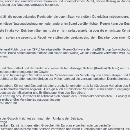
aches, zeitlich und räumlich unbeschränktes und unentgeltliches Recht, deinen Beitrag im Rah
ündigung des Nutzungsvertrages bestehen.
 enthält, die gegen geltendes Recht oder die guten Sitten verstoßen. Du erklärst insbesondere
en diese Nutzungsbedingungen oder anderer im Board veröffentlichten Regeln kann der Bet
ie Inhalte von Beiträgen übernimmt, die er nicht selbst erstellt hat oder die er nicht zur Ke
ern, sofern sie gegen o. g. Regeln verstoßen oder geeignet sind, dem Betreiber oder einem 
General Public License (GPL) bereitgestellten Foren-Software der phpBB Group (www.phpbb
llt. Beide haben keinen Einfluss auf die Art und Weise, wie die Software verwendet wird. 
ehmen.
nd Gesundheit und der Verletzung wesentlicher Vertragspflichten (Kardinalpflichten) nur für 
ie insbesondere entgangenen Gewinn.
r grob fahrlässigem Verhalten oder bei Schäden aus der Verletzung von Leben, Körper und G
hersehbaren Schäden und im übrigen der Höhe nach auf die vertragstypischen Durchschnittssc
on Leben, Körper und Gesundheit oder vorsätzlichem oder grob fahrlässigem Verhalten des B
rchschnittsschäden begrenzt. Dies gilt auch für mittelbare Schäden, insbesondere entgan
nsten der Mitarbeiter und Erfüllungsgehilfen des Betreibers.
ie Leistung des Betreibers beschränkt sich darauf, den Erstkontakt herzustellen. Es obliegt d
 nicht erfüllte Verträge ist ausgeschlossen.
en unberührt.
e der Gutschrift richtet sich nach dem Umfang der Beiträge.
träge.
enken. Es ist nicht gestattet, Groschen für Euro zu erwerben oder zu veräußern.
 hilfreiche und interessante Beiträge verfassen und Bilder zu zeigen noch die Möglichkeit,