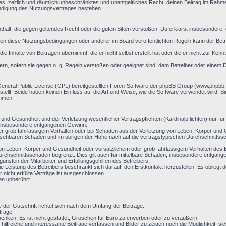
aches, zeitlich und räumlich unbeschränktes und unentgeltliches Recht, deinen Beitrag im Rah
ündigung des Nutzungsvertrages bestehen.
 enthält, die gegen geltendes Recht oder die guten Sitten verstoßen. Du erklärst insbesondere
en diese Nutzungsbedingungen oder anderer im Board veröffentlichten Regeln kann der Bet
ie Inhalte von Beiträgen übernimmt, die er nicht selbst erstellt hat oder die er nicht zur Ke
ern, sofern sie gegen o. g. Regeln verstoßen oder geeignet sind, dem Betreiber oder einem 
General Public License (GPL) bereitgestellten Foren-Software der phpBB Group (www.phpbb
llt. Beide haben keinen Einfluss auf die Art und Weise, wie die Software verwendet wird. 
ehmen.
nd Gesundheit und der Verletzung wesentlicher Vertragspflichten (Kardinalpflichten) nur für 
ie insbesondere entgangenen Gewinn.
r grob fahrlässigem Verhalten oder bei Schäden aus der Verletzung von Leben, Körper und G
hersehbaren Schäden und im übrigen der Höhe nach auf die vertragstypischen Durchschnittssc
on Leben, Körper und Gesundheit oder vorsätzlichem oder grob fahrlässigem Verhalten des B
rchschnittsschäden begrenzt. Dies gilt auch für mittelbare Schäden, insbesondere entgan
nsten der Mitarbeiter und Erfüllungsgehilfen des Betreibers.
ie Leistung des Betreibers beschränkt sich darauf, den Erstkontakt herzustellen. Es obliegt d
 nicht erfüllte Verträge ist ausgeschlossen.
en unberührt.
e der Gutschrift richtet sich nach dem Umfang der Beiträge.
träge.
enken. Es ist nicht gestattet, Groschen für Euro zu erwerben oder zu veräußern.
 hilfreiche und interessante Beiträge verfassen und Bilder zu zeigen noch die Möglichkeit,