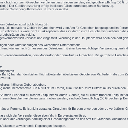
nsichtlich nur zum Groschen verdienen geschrieben werden, sind gebührenpflichtig (50 Grosc
gültig.) Der Gebührenzahlung erfolgt in diesen Fällen durch bequemen Bankeinzug.
handene Groschenguthaben des Nutzers ersatzlos.
m Betreiber ausdrücklich begrüßt.
ichtig. Die monatliche Gebühr in Groschen wird vom Amt für Groschen festgelegt und im For
ro erhoben. Es wäre nicht zu akzeptieren, dass ihr durch eure Besuche hier und durch die
rbebeiträgen einstreicht.
enverantwortlich verfasst und eingestellt. Werbung in der Hauptseite wird nach den dort g
ndlungen oder Unterlassungen des werbenden Unternehmens.
chten, können nach Ermessen des Betreibers mit einer kostenpflichtigen Verwarnung geahndet
t der Forenadministration, dem Moderator oder dem Amt für Groschen. Die getroffene Entsche
n:
 angeboten.
 Bank) hat, darf den bisher Höchstbietenden überbieten. Gebote von Mitgliedern, die zum 
ewertet.
weiteres, höheres Gebot abgeben.
g nicht überboten wird. Ein Aufruf "zum Ersten, zum Zweiten, zum Dritten" muss durch den Be
 24-Stunden-Frist erst zu diesem Zeitpunkt zu laufen. Gebote, die zu einem früheren Zeitpunkt 
r zum Groschen verdienen geschrieben werden, sind gebührenpflichtig (50 Groschen je Beitr
häuser Forums. Es ist nicht gestattet, Groschen für Euro zu erwerben oder zu veräußern.
ss sich der Versender diese ebenfalls in Euro erstatten lässt.
f aber der vorherigen Zahlung einer Groschengebühr an das Amt für Groschen. Auskünfte z
en Auktionen abweichende Regelungen festlegen.