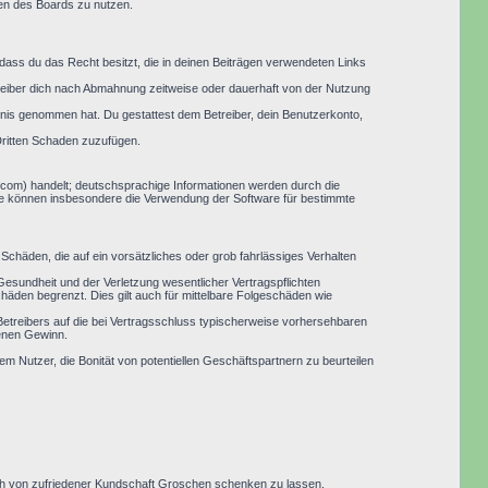
men des Boards zu nutzen.
, dass du das Recht besitzt, die in deinen Beiträgen verwendeten Links
reiber dich nach Abmahnung zeitweise oder dauerhaft von der Nutzung
nntnis genommen hat. Du gestattest dem Betreiber, dein Benutzerkonto,
Dritten Schaden zuzufügen.
.com) handelt; deutschsprachige Informationen werden durch die
Sie können insbesondere die Verwendung der Software für bestimmte
Schäden, die auf ein vorsätzliches oder grob fahrlässiges Verhalten
esundheit und der Verletzung wesentlicher Vertragspflichten
häden begrenzt. Dies gilt auch für mittelbare Folgeschäden wie
etreibers auf die bei Vertragsschluss typischerweise vorhersehbaren
genen Gewinn.
em Nutzer, die Bonität von potentiellen Geschäftspartnern zu beurteilen
 sich von zufriedener Kundschaft Groschen schenken zu lassen.