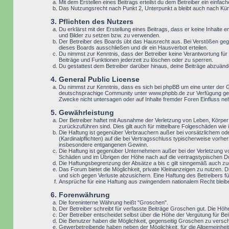
Mit dem Erstellen eines Beitrags erteilst du dem Betreiber ein einf
Das Nutzungsrecht nach Punkt 2, Unterpunkt a bleibt auch nach K
3. Pflichten des Nutzers
Du erklärst mit der Erstellung eines Beitrags, dass er keine Inhalte
und Bilder zu setzen bzw. zu verwenden.
Der Betreiber des Boards übt das Hausrecht aus. Bei Verstößen geg
dieses Boards ausschließen und dir ein Hausverbot erteilen.
Du nimmst zur Kenntnis, dass der Betreiber keine Verantwortung für d
Beiträge und Funktionen jederzeit zu löschen oder zu sperren.
Du gestattest dem Betreiber darüber hinaus, deine Beiträge abzuänd
4. General Public License
Du nimmst zur Kenntnis, dass es sich bei phpBB um eine unter der 
deutschsprachige Community unter www.phpbb.de zur Verfügung geste
Zwecke nicht untersagen oder auf Inhalte fremder Foren Einfluss n
5. Gewährleistung
Der Betreiber haftet mit Ausnahme der Verletzung von Leben, Körper u
zurückzuführen sind. Dies gilt auch für mittelbare Folgeschäden w
Die Haftung ist gegenüber Verbrauchern außer bei vorsätzlichem ode
(Kardinalpflichten) auf die bei Vertragsschluss typischerweise vor
insbesondere entgangenen Gewinn.
Die Haftung ist gegenüber Unternehmern außer bei der Verletzung v
Schäden und im Übrigen der Höhe nach auf die vertragstypischen Du
Die Haftungsbegrenzung der Absätze a bis c gilt sinngemäß auch zugu
Das Forum bietet die Möglichkeit, private Kleinanzeigen zu nutzen. D
und sich gegen Verluste abzusichern. Eine Haftung des Betreibers für
Ansprüche für eine Haftung aus zwingendem nationalem Recht bleib
6. Forenwährung
Die foreninterne Währung heißt "Groschen".
Der Betreiber schreibt für verfasste Beiträge Groschen gut. Die Höh
Der Betreiber entscheidet selbst über die Höhe der Vergütung für Bei
Die Benutzer haben die Möglichkeit, gegenseitig Groschen zu versch
Gewerbetreibende haben neben der Möglichkeit, für die Allgemeinheit