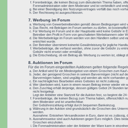
Forenbeiträge, die keinen Bezug zum diskutierten Thema haben, offe
Forenadministration oder dem Moderator und ist verbindlich und end
Bei einer Beendigung des Nutzungsvertrages verfällt das noch vor
Der Rechtsweg ist ausgeschlossen.
7. Werbung im Forum
Werbung von Gewerbetreibenden gemäß diesen Bedingungen wird vo
Das Recht, mit Beiträgen im Forum werben zu dürfen, ist kostenpfl
Für Werbung im Forum und in der Hauptseite wird keine Gebühr in Eu
Betreiber den Profit in Form von geschalteten Werbebannern oder We
Die Werbebeiträge im Forum werden von den Händlern selbst und eig
entrichtet wurde.
Der Betreiber übernimmt keinerlei Gewährleistung für jegliche Ha
Werbebeiträge, die verfasst werden, ohne zuvor die Gebühr zu entri
Gebühr nicht ersetzt oder ermäßigt.
Die Entscheidung, ob ein Beitrag als Werbung zu werten ist, oblieg
8. Auktionen im Forum
Für die im Forum eingestellten Auktionen gelten folgende Regel
Der Artikel wird für ein Mindestgebot von einem Groschen zum Kauf
Jeder, der genügend Groschen in seinem Barvermögen (nicht auf der
Barvermögen haben, sind ungültig und werden als nicht vorhanden g
Ein nachträgliches Bearbeiten eines Gebotes ist nicht zulässig.
Wer überboten wird, kann in einem neuen Beitrag immer wieder ein 
Den Zuschlag erhält derjenige, dessen gültiges Gebot 24 Stunden lan
nicht festgelegt.
Legt der Anbieter eine Startzeit für die Auktion fest, so beginnt die
Forenbeiträge, die keinen Bezug zum Thema haben, offensichtlich nu
dem Moderator und ist unanfechtbar.
Der Gebührenzahlung erfolgt durch bequemen Bankeinzug.
Währung in der Auktion sind grundsätzlich die Groschen des Unterm
werden.
Ausnahme: Entstehen Versandkosten in Euro, dann ist es zulässig, da
Ausnahmsweise sind auch Auktionen gegen Euro möglich. Dies bedar
Groschen einzuholen.
Die Forenadministration oder der Anbieter der Ware kann in einzeln