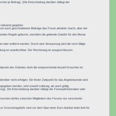
hen je Beitrag). (Die Entscheidung darüber obliegt der
um bekannt gegeben.
 von euch geschriebenen Beiträge das Forum attraktiv macht, aber der
eltenden Regeln gebucht, nachdem die geltende Gebühr für den Monat
 oder entfernt werden. Durch eine Verwarnung wird die noch fällige
idung ist unanfechtbar. Der Rechtsweg ist ausgeschlossen.
Zeitpunkt des Gebotes nicht die entsprechende Anzahl Groschen im
treiber nicht erfolgen. Ein fester Zeitpunkt für das Angebotsende wird
abgegeben werden, sind sowohl zulässig, als auch gültig.
ag). Die Entscheidung darüber obliegt der Forenadministration oder
 Groschen dürfen zwischen Mitgliedern des Forums nur verschenkt
ur Groschengebühr sind vor dem Start einer Euro-Auktion beim Amt für