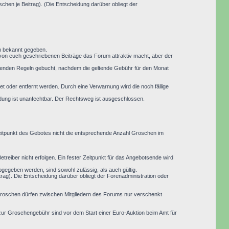
hen je Beitrag). (Die Entscheidung darüber obliegt der
um bekannt gegeben.
 von euch geschriebenen Beiträge das Forum attraktiv macht, aber der
eltenden Regeln gebucht, nachdem die geltende Gebühr für den Monat
 oder entfernt werden. Durch eine Verwarnung wird die noch fällige
idung ist unanfechtbar. Der Rechtsweg ist ausgeschlossen.
Zeitpunkt des Gebotes nicht die entsprechende Anzahl Groschen im
treiber nicht erfolgen. Ein fester Zeitpunkt für das Angebotsende wird
abgegeben werden, sind sowohl zulässig, als auch gültig.
ag). Die Entscheidung darüber obliegt der Forenadministration oder
 Groschen dürfen zwischen Mitgliedern des Forums nur verschenkt
ur Groschengebühr sind vor dem Start einer Euro-Auktion beim Amt für