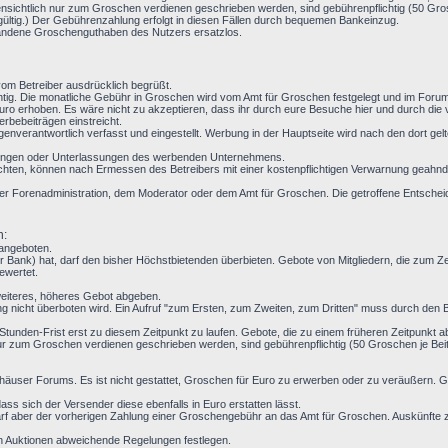
nsichtlich nur zum Groschen verdienen geschrieben werden, sind gebührenpflichtig (50 Grosc
gültig.) Der Gebührenzahlung erfolgt in diesen Fällen durch bequemen Bankeinzug.
handene Groschenguthaben des Nutzers ersatzlos.
m Betreiber ausdrücklich begrüßt.
ichtig. Die monatliche Gebühr in Groschen wird vom Amt für Groschen festgelegt und im For
ro erhoben. Es wäre nicht zu akzeptieren, dass ihr durch eure Besuche hier und durch die
rbebeiträgen einstreicht.
enverantwortlich verfasst und eingestellt. Werbung in der Hauptseite wird nach den dort g
ndlungen oder Unterlassungen des werbenden Unternehmens.
chten, können nach Ermessen des Betreibers mit einer kostenpflichtigen Verwarnung geahndet
t der Forenadministration, dem Moderator oder dem Amt für Groschen. Die getroffene Entsche
n:
 angeboten.
 Bank) hat, darf den bisher Höchstbietenden überbieten. Gebote von Mitgliedern, die zum 
ewertet.
weiteres, höheres Gebot abgeben.
g nicht überboten wird. Ein Aufruf "zum Ersten, zum Zweiten, zum Dritten" muss durch den Be
 24-Stunden-Frist erst zu diesem Zeitpunkt zu laufen. Gebote, die zu einem früheren Zeitpunkt 
r zum Groschen verdienen geschrieben werden, sind gebührenpflichtig (50 Groschen je Beitr
häuser Forums. Es ist nicht gestattet, Groschen für Euro zu erwerben oder zu veräußern.
ss sich der Versender diese ebenfalls in Euro erstatten lässt.
f aber der vorherigen Zahlung einer Groschengebühr an das Amt für Groschen. Auskünfte z
en Auktionen abweichende Regelungen festlegen.