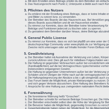
Mit dem Erstellen eines Beitrags erteilst du dem Betreiber ein einf
Das Nutzungsrecht nach Punkt 2, Unterpunkt a bleibt auch nach K
3. Pflichten des Nutzers
Du erklärst mit der Erstellung eines Beitrags, dass er keine Inhalte
und Bilder zu setzen bzw. zu verwenden.
Der Betreiber des Boards übt das Hausrecht aus. Bei Verstößen geg
dieses Boards ausschließen und dir ein Hausverbot erteilen.
Du nimmst zur Kenntnis, dass der Betreiber keine Verantwortung für d
Beiträge und Funktionen jederzeit zu löschen oder zu sperren.
Du gestattest dem Betreiber darüber hinaus, deine Beiträge abzuänd
4. General Public License
Du nimmst zur Kenntnis, dass es sich bei phpBB um eine unter der 
deutschsprachige Community unter www.phpbb.de zur Verfügung geste
Zwecke nicht untersagen oder auf Inhalte fremder Foren Einfluss n
5. Gewährleistung
Der Betreiber haftet mit Ausnahme der Verletzung von Leben, Körper u
zurückzuführen sind. Dies gilt auch für mittelbare Folgeschäden w
Die Haftung ist gegenüber Verbrauchern außer bei vorsätzlichem ode
(Kardinalpflichten) auf die bei Vertragsschluss typischerweise vor
insbesondere entgangenen Gewinn.
Die Haftung ist gegenüber Unternehmern außer bei der Verletzung v
Schäden und im Übrigen der Höhe nach auf die vertragstypischen Du
Die Haftungsbegrenzung der Absätze a bis c gilt sinngemäß auch zugu
Das Forum bietet die Möglichkeit, private Kleinanzeigen zu nutzen. D
und sich gegen Verluste abzusichern. Eine Haftung des Betreibers für
Ansprüche für eine Haftung aus zwingendem nationalem Recht bleib
6. Forenwährung
Die foreninterne Währung heißt "Groschen".
Der Betreiber schreibt für verfasste Beiträge Groschen gut. Die Höh
Der Betreiber entscheidet selbst über die Höhe der Vergütung für Bei
Die Benutzer haben die Möglichkeit, gegenseitig Groschen zu versch
Gewerbetreibende haben neben der Möglichkeit, für die Allgemeinheit