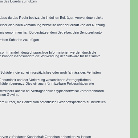
men des Boards zu nutzen.
, dass du das Recht besitzt, die in deinen Beiträgen verwendeten Links
reiber dich nach Abmahnung zeitweise oder dauerhaft von der Nutzung
nntnis genommen hat. Du gestattest dem Betreiber, dein Benutzerkonto,
Dritten Schaden zuzufügen.
.com) handelt; deutschsprachige Informationen werden durch die
Sie können insbesondere die Verwendung der Software für bestimmte
Schäden, die auf ein vorsätzliches oder grob fahrlässiges Verhalten
esundheit und der Verletzung wesentlicher Vertragspflichten
häden begrenzt. Dies gilt auch für mittelbare Folgeschäden wie
etreibers auf die bei Vertragsschluss typischerweise vorhersehbaren
genen Gewinn.
em Nutzer, die Bonität von potentiellen Geschäftspartnern zu beurteilen
 sich von zufriedener Kundschaft Groschen schenken zu lassen.