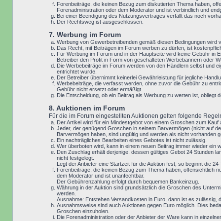
Forenbeiträge, die keinen Bezug zum diskutierten Thema haben, offe
Forenadministration oder dem Moderator und ist verbindlich und end
Bei einer Beendigung des Nutzungsvertrages verfällt das noch vor
Der Rechtsweg ist ausgeschlossen.
7. Werbung im Forum
Werbung von Gewerbetreibenden gemäß diesen Bedingungen wird vo
Das Recht, mit Beiträgen im Forum werben zu dürfen, ist kostenpfl
Für Werbung im Forum und in der Hauptseite wird keine Gebühr in Eu
Betreiber den Profit in Form von geschalteten Werbebannern oder We
Die Werbebeiträge im Forum werden von den Händlern selbst und eig
entrichtet wurde.
Der Betreiber übernimmt keinerlei Gewährleistung für jegliche Ha
Werbebeiträge, die verfasst werden, ohne zuvor die Gebühr zu entri
Gebühr nicht ersetzt oder ermäßigt.
Die Entscheidung, ob ein Beitrag als Werbung zu werten ist, oblieg
8. Auktionen im Forum
Für die im Forum eingestellten Auktionen gelten folgende Regel
Der Artikel wird für ein Mindestgebot von einem Groschen zum Kauf
Jeder, der genügend Groschen in seinem Barvermögen (nicht auf der
Barvermögen haben, sind ungültig und werden als nicht vorhanden g
Ein nachträgliches Bearbeiten eines Gebotes ist nicht zulässig.
Wer überboten wird, kann in einem neuen Beitrag immer wieder ein 
Den Zuschlag erhält derjenige, dessen gültiges Gebot 24 Stunden lan
nicht festgelegt.
Legt der Anbieter eine Startzeit für die Auktion fest, so beginnt die
Forenbeiträge, die keinen Bezug zum Thema haben, offensichtlich nu
dem Moderator und ist unanfechtbar.
Der Gebührenzahlung erfolgt durch bequemen Bankeinzug.
Währung in der Auktion sind grundsätzlich die Groschen des Unterm
werden.
Ausnahme: Entstehen Versandkosten in Euro, dann ist es zulässig, da
Ausnahmsweise sind auch Auktionen gegen Euro möglich. Dies bedar
Groschen einzuholen.
Die Forenadministration oder der Anbieter der Ware kann in einzeln