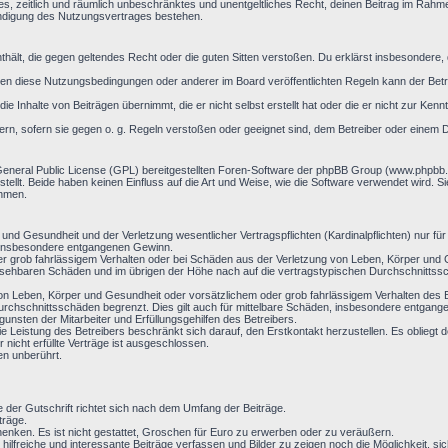
aches, zeitlich und räumlich unbeschränktes und unentgeltliches Recht, deinen Beitrag im Rah
ündigung des Nutzungsvertrages bestehen.
 enthält, die gegen geltendes Recht oder die guten Sitten verstoßen. Du erklärst insbesondere
en diese Nutzungsbedingungen oder anderer im Board veröffentlichten Regeln kann der Bet
ie Inhalte von Beiträgen übernimmt, die er nicht selbst erstellt hat oder die er nicht zur Ke
ern, sofern sie gegen o. g. Regeln verstoßen oder geeignet sind, dem Betreiber oder einem 
General Public License (GPL) bereitgestellten Foren-Software der phpBB Group (www.phpbb
llt. Beide haben keinen Einfluss auf die Art und Weise, wie die Software verwendet wird. 
ehmen.
nd Gesundheit und der Verletzung wesentlicher Vertragspflichten (Kardinalpflichten) nur für 
ie insbesondere entgangenen Gewinn.
r grob fahrlässigem Verhalten oder bei Schäden aus der Verletzung von Leben, Körper und G
hersehbaren Schäden und im übrigen der Höhe nach auf die vertragstypischen Durchschnittssc
on Leben, Körper und Gesundheit oder vorsätzlichem oder grob fahrlässigem Verhalten des B
rchschnittsschäden begrenzt. Dies gilt auch für mittelbare Schäden, insbesondere entgan
nsten der Mitarbeiter und Erfüllungsgehilfen des Betreibers.
ie Leistung des Betreibers beschränkt sich darauf, den Erstkontakt herzustellen. Es obliegt d
 nicht erfüllte Verträge ist ausgeschlossen.
en unberührt.
e der Gutschrift richtet sich nach dem Umfang der Beiträge.
träge.
enken. Es ist nicht gestattet, Groschen für Euro zu erwerben oder zu veräußern.
 hilfreiche und interessante Beiträge verfassen und Bilder zu zeigen noch die Möglichkeit,