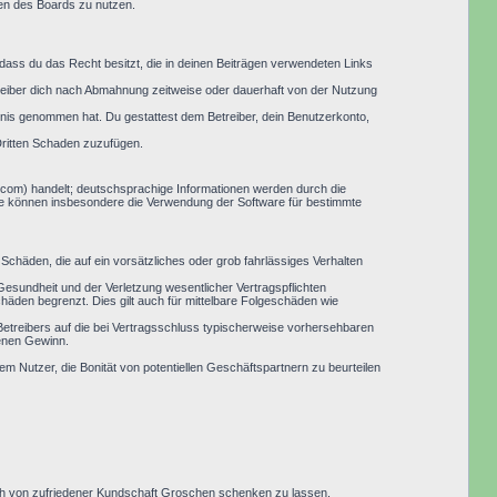
men des Boards zu nutzen.
, dass du das Recht besitzt, die in deinen Beiträgen verwendeten Links
reiber dich nach Abmahnung zeitweise oder dauerhaft von der Nutzung
nntnis genommen hat. Du gestattest dem Betreiber, dein Benutzerkonto,
Dritten Schaden zuzufügen.
.com) handelt; deutschsprachige Informationen werden durch die
Sie können insbesondere die Verwendung der Software für bestimmte
Schäden, die auf ein vorsätzliches oder grob fahrlässiges Verhalten
esundheit und der Verletzung wesentlicher Vertragspflichten
häden begrenzt. Dies gilt auch für mittelbare Folgeschäden wie
etreibers auf die bei Vertragsschluss typischerweise vorhersehbaren
genen Gewinn.
em Nutzer, die Bonität von potentiellen Geschäftspartnern zu beurteilen
 sich von zufriedener Kundschaft Groschen schenken zu lassen.