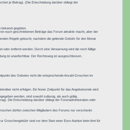
hen je Beitrag). (Die Entscheidung darüber obliegt der
um bekannt gegeben.
 von euch geschriebenen Beiträge das Forum attraktiv macht, aber der
eltenden Regeln gebucht, nachdem die geltende Gebühr für den Monat
 oder entfernt werden. Durch eine Verwarnung wird die noch fällige
idung ist unanfechtbar. Der Rechtsweg ist ausgeschlossen.
Zeitpunkt des Gebotes nicht die entsprechende Anzahl Groschen im
treiber nicht erfolgen. Ein fester Zeitpunkt für das Angebotsende wird
abgegeben werden, sind sowohl zulässig, als auch gültig.
ag). Die Entscheidung darüber obliegt der Forenadministration oder
 Groschen dürfen zwischen Mitgliedern des Forums nur verschenkt
ur Groschengebühr sind vor dem Start einer Euro-Auktion beim Amt für