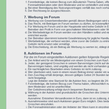
Forenbeiträge, die keinen Bezug zum diskutierten Thema haben, offe
Forenadministration oder dem Moderator und ist verbindlich und end
Bei einer Beendigung des Nutzungsvertrages verfällt das noch vor
Der Rechtsweg ist ausgeschlossen.
7. Werbung im Forum
Werbung von Gewerbetreibenden gemäß diesen Bedingungen wird vo
Das Recht, mit Beiträgen im Forum werben zu dürfen, ist kostenpfl
Für Werbung im Forum und in der Hauptseite wird keine Gebühr in Eu
Betreiber den Profit in Form von geschalteten Werbebannern oder We
Die Werbebeiträge im Forum werden von den Händlern selbst und eig
entrichtet wurde.
Der Betreiber übernimmt keinerlei Gewährleistung für jegliche Ha
Werbebeiträge, die verfasst werden, ohne zuvor die Gebühr zu entri
Gebühr nicht ersetzt oder ermäßigt.
Die Entscheidung, ob ein Beitrag als Werbung zu werten ist, oblieg
8. Auktionen im Forum
Für die im Forum eingestellten Auktionen gelten folgende Regel
Der Artikel wird für ein Mindestgebot von einem Groschen zum Kauf
Jeder, der genügend Groschen in seinem Barvermögen (nicht auf der
Barvermögen haben, sind ungültig und werden als nicht vorhanden g
Ein nachträgliches Bearbeiten eines Gebotes ist nicht zulässig.
Wer überboten wird, kann in einem neuen Beitrag immer wieder ein 
Den Zuschlag erhält derjenige, dessen gültiges Gebot 24 Stunden lan
nicht festgelegt.
Legt der Anbieter eine Startzeit für die Auktion fest, so beginnt die
Forenbeiträge, die keinen Bezug zum Thema haben, offensichtlich nu
dem Moderator und ist unanfechtbar.
Der Gebührenzahlung erfolgt durch bequemen Bankeinzug.
Währung in der Auktion sind grundsätzlich die Groschen des Unterm
werden.
Ausnahme: Entstehen Versandkosten in Euro, dann ist es zulässig, da
Ausnahmsweise sind auch Auktionen gegen Euro möglich. Dies bedar
Groschen einzuholen.
Die Forenadministration oder der Anbieter der Ware kann in einzeln