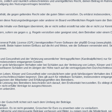
aches, zeitlich und räumlich unbeschränktes und unentgeltliches Recht, deinen Beitrag im Rah
ündigung des Nutzungsvertrages bestehen.
 enthält, die gegen geltendes Recht oder die guten Sitten verstoßen. Du erklärst insbesondere
en diese Nutzungsbedingungen oder anderer im Board veröffentlichten Regeln kann der Bet
ie Inhalte von Beiträgen übernimmt, die er nicht selbst erstellt hat oder die er nicht zur Ke
ern, sofern sie gegen o. g. Regeln verstoßen oder geeignet sind, dem Betreiber oder einem 
General Public License (GPL) bereitgestellten Foren-Software der phpBB Group (www.phpbb
llt. Beide haben keinen Einfluss auf die Art und Weise, wie die Software verwendet wird. 
ehmen.
nd Gesundheit und der Verletzung wesentlicher Vertragspflichten (Kardinalpflichten) nur für 
ie insbesondere entgangenen Gewinn.
r grob fahrlässigem Verhalten oder bei Schäden aus der Verletzung von Leben, Körper und G
hersehbaren Schäden und im übrigen der Höhe nach auf die vertragstypischen Durchschnittssc
on Leben, Körper und Gesundheit oder vorsätzlichem oder grob fahrlässigem Verhalten des B
rchschnittsschäden begrenzt. Dies gilt auch für mittelbare Schäden, insbesondere entgan
nsten der Mitarbeiter und Erfüllungsgehilfen des Betreibers.
ie Leistung des Betreibers beschränkt sich darauf, den Erstkontakt herzustellen. Es obliegt d
 nicht erfüllte Verträge ist ausgeschlossen.
en unberührt.
e der Gutschrift richtet sich nach dem Umfang der Beiträge.
träge.
enken. Es ist nicht gestattet, Groschen für Euro zu erwerben oder zu veräußern.
 hilfreiche und interessante Beiträge verfassen und Bilder zu zeigen noch die Möglichkeit,