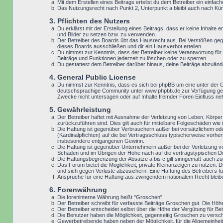
Mit dem Erstellen eines Beitrags erteilst du dem Betreiber ein einf
Das Nutzungsrecht nach Punkt 2, Unterpunkt a bleibt auch nach K
3. Pflichten des Nutzers
Du erklärst mit der Erstellung eines Beitrags, dass er keine Inhalte
und Bilder zu setzen bzw. zu verwenden.
Der Betreiber des Boards übt das Hausrecht aus. Bei Verstößen geg
dieses Boards ausschließen und dir ein Hausverbot erteilen.
Du nimmst zur Kenntnis, dass der Betreiber keine Verantwortung für d
Beiträge und Funktionen jederzeit zu löschen oder zu sperren.
Du gestattest dem Betreiber darüber hinaus, deine Beiträge abzuänd
4. General Public License
Du nimmst zur Kenntnis, dass es sich bei phpBB um eine unter der 
deutschsprachige Community unter www.phpbb.de zur Verfügung geste
Zwecke nicht untersagen oder auf Inhalte fremder Foren Einfluss n
5. Gewährleistung
Der Betreiber haftet mit Ausnahme der Verletzung von Leben, Körper u
zurückzuführen sind. Dies gilt auch für mittelbare Folgeschäden w
Die Haftung ist gegenüber Verbrauchern außer bei vorsätzlichem ode
(Kardinalpflichten) auf die bei Vertragsschluss typischerweise vor
insbesondere entgangenen Gewinn.
Die Haftung ist gegenüber Unternehmern außer bei der Verletzung v
Schäden und im Übrigen der Höhe nach auf die vertragstypischen Du
Die Haftungsbegrenzung der Absätze a bis c gilt sinngemäß auch zugu
Das Forum bietet die Möglichkeit, private Kleinanzeigen zu nutzen. D
und sich gegen Verluste abzusichern. Eine Haftung des Betreibers für
Ansprüche für eine Haftung aus zwingendem nationalem Recht bleib
6. Forenwährung
Die foreninterne Währung heißt "Groschen".
Der Betreiber schreibt für verfasste Beiträge Groschen gut. Die Höh
Der Betreiber entscheidet selbst über die Höhe der Vergütung für Bei
Die Benutzer haben die Möglichkeit, gegenseitig Groschen zu versch
Gewerbetreibende haben neben der Möglichkeit, für die Allgemeinheit