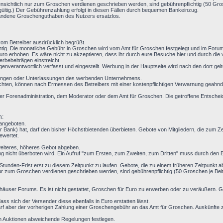
nsichtlich nur zum Groschen verdienen geschrieben werden, sind gebührenpflichtig (50 Grosc
gültig.) Der Gebührenzahlung erfolgt in diesen Fällen durch bequemen Bankeinzug.
handene Groschenguthaben des Nutzers ersatzlos.
m Betreiber ausdrücklich begrüßt.
ichtig. Die monatliche Gebühr in Groschen wird vom Amt für Groschen festgelegt und im For
ro erhoben. Es wäre nicht zu akzeptieren, dass ihr durch eure Besuche hier und durch die
rbebeiträgen einstreicht.
enverantwortlich verfasst und eingestellt. Werbung in der Hauptseite wird nach den dort g
ndlungen oder Unterlassungen des werbenden Unternehmens.
chten, können nach Ermessen des Betreibers mit einer kostenpflichtigen Verwarnung geahndet
t der Forenadministration, dem Moderator oder dem Amt für Groschen. Die getroffene Entsche
n:
 angeboten.
 Bank) hat, darf den bisher Höchstbietenden überbieten. Gebote von Mitgliedern, die zum 
ewertet.
weiteres, höheres Gebot abgeben.
g nicht überboten wird. Ein Aufruf "zum Ersten, zum Zweiten, zum Dritten" muss durch den Be
 24-Stunden-Frist erst zu diesem Zeitpunkt zu laufen. Gebote, die zu einem früheren Zeitpunkt 
r zum Groschen verdienen geschrieben werden, sind gebührenpflichtig (50 Groschen je Beitr
häuser Forums. Es ist nicht gestattet, Groschen für Euro zu erwerben oder zu veräußern.
ss sich der Versender diese ebenfalls in Euro erstatten lässt.
f aber der vorherigen Zahlung einer Groschengebühr an das Amt für Groschen. Auskünfte z
en Auktionen abweichende Regelungen festlegen.