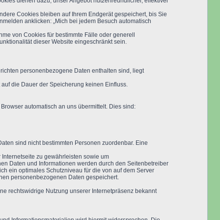
kies dienen dazu, unser Angebot nutzerfreundlicher, effektiver
dere Cookies bleiben auf Ihrem Endgerät gespeichert, bis Sie
Anmelden anklicken: „Mich bei jedem Besuch automatisch
ahme von Cookies für bestimmte Fälle oder generell
ktionalität dieser Website eingeschränkt sein.
chrichten personenbezogene Daten enthalten sind, liegt
 auf die Dauer der Speicherung keinen Einfluss.
 Browser automatisch an uns übermittelt. Dies sind:
 Daten sind nicht bestimmten Personen zuordenbar. Eine
 Internetseite zu gewährleisten sowie um
enen Daten und Informationen werden durch den Seitenbetreiber
ich ein optimales Schutzniveau für die von auf dem Server
benen personenbezogenen Daten gespeichert.
eine rechtswidrige Nutzung unserer Internetpräsenz bekannt