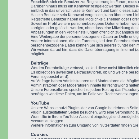
Entschließt sich ein Benutzer zur Registrierung im Forum, mus
Darüber hinaus muss ein Kennwort festgelegt werden. Dieses Ke
Einblick in das unverschlüsselte Kennwort und kann dieses auch
Hat ein Benutzer sein Kennwort vergessen, kann über einen Lin
Registrierte Benutzer haben die Möglichkeit, Themen oder Fore
Soweit im Profil weitere personenbezogene Daten erhoben werden
korrigiert oder gelöscht werden, ohne dass eine Mitwirkung des
Anpassungen in den Profileinstellungen öffentlich zugänglich od
Eine Weitergabe der personenbezogenen Daten an Dritte erfolgt n
Andere Informationen, die ein Forenmitglied dem Forenbetreiber
personenbezogene Daten können Sie sich jederzeit unter der
Wir weisen darauf hin, dass die Datenübertragung im Internet (z.
möglich.
Beiträge
Werden Forenbeiträge verfasst, so sind diese meist öffentlich e
Es obliegt den jeweiligen Beitragsautoren, ob und welche pers
Forums gepostet wird).
Auf Anfrage haben Administratoren und Moderatoren die Möglich
Administratoren oder Moderatoren Inhalte für rechtswidrig halten
Unsere Forensoftware speichert zu jedem Beitrag das Pseudonym 
benötigen wir diese Daten, um im Falle von Rechtsverletzunge
YouTube
Unsere Website nutzt Plugins der von Google betriebenen Seite
Plugin ausgestatteten Seiten besuchen, wird eine Verbindung zu
Wenn Sie in Ihrem YouTube-Account eingeloggt sind ermöglichen
Account ausloggen.
Weitere Informationen zum Umgang von Nutzerdaten finden Sie in
Cookies