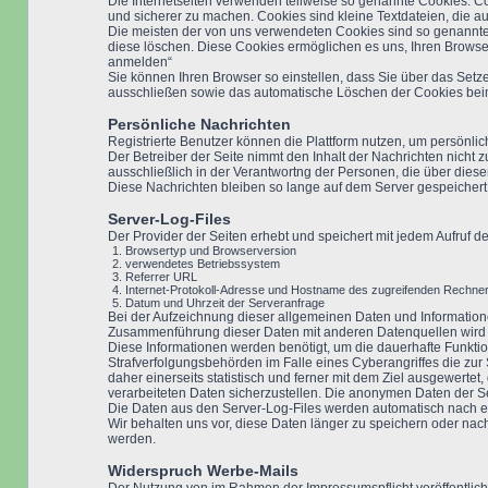
Die Internetseiten verwenden teilweise so genannte Cookies. Co
und sicherer zu machen. Cookies sind kleine Textdateien, die a
Die meisten der von uns verwendeten Cookies sind so genannte 
diese löschen. Diese Cookies ermöglichen es uns, Ihren Brows
anmelden“
Sie können Ihren Browser so einstellen, dass Sie über das Setz
ausschließen sowie das automatische Löschen der Cookies beim 
Persönliche Nachrichten
Registrierte Benutzer können die Plattform nutzen, um persönli
Der Betreiber der Seite nimmt den Inhalt der Nachrichten nicht 
ausschließlich in der Verantwortng der Personen, die über die
Diese Nachrichten bleiben so lange auf dem Server gespeichert,
Server-Log-Files
Der Provider der Seiten erhebt und speichert mit jedem Aufruf de
Browsertyp und Browserversion
verwendetes Betriebssystem
Referrer URL
Internet-Protokoll-Adresse und Hostname des zugreifenden Rechne
Datum und Uhrzeit der Serveranfrage
Bei der Aufzeichnung dieser allgemeinen Daten und Informatione
Zusammenführung dieser Daten mit anderen Datenquellen wird
Diese Informationen werden benötigt, um die dauerhafte Funktio
Strafverfolgungsbehörden im Falle eines Cyberangriffes die zu
daher einerseits statistisch und ferner mit dem Ziel ausgewerte
verarbeiteten Daten sicherzustellen. Die anonymen Daten der 
Die Daten aus den Server-Log-Files werden automatisch nach e
Wir behalten uns vor, diese Daten länger zu speichern oder nac
werden.
Widerspruch Werbe-Mails