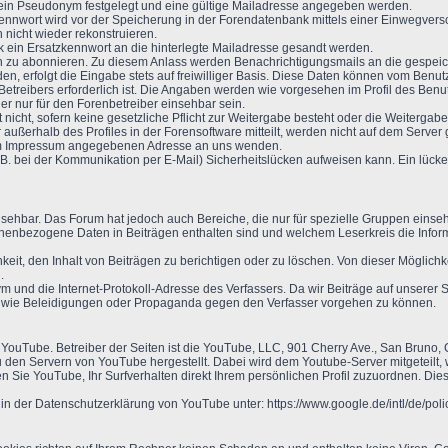
s ein Pseudonym festgelegt und eine gültige Mailadresse angegeben werden.
nnwort wird vor der Speicherung in der Forendatenbank mittels einer Einwegversc
 nicht wieder rekonstruieren.
k ein Ersatzkennwort an die hinterlegte Mailadresse gesandt werden.
n zu abonnieren. Zu diesem Anlass werden Benachrichtigungsmails an die gespeic
, erfolgt die Eingabe stets auf freiwilliger Basis. Diese Daten können vom Benutz
 Betreibers erforderlich ist. Die Angaben werden wie vorgesehen im Profil des Ben
er nur für den Forenbetreiber einsehbar sein.
icht, sofern keine gesetzliche Pflicht zur Weitergabe besteht oder die Weitergabe 
 außerhalb des Profiles in der Forensoftware mitteilt, werden nicht auf dem Serv
 im Impressum angegebenen Adresse an uns wenden.
B. bei der Kommunikation per E-Mail) Sicherheitslücken aufweisen kann. Ein lückenl
insehbar. Das Forum hat jedoch auch Bereiche, die nur für spezielle Gruppen einseh
onenbezogene Daten in Beiträgen enthalten sind und welchem Leserkreis die Infor
keit, den Inhalt von Beiträgen zu berichtigen oder zu löschen. Von dieser Mögli
.
und die Internet-Protokoll-Adresse des Verfassers. Da wir Beiträge auf unserer Se
n wie Beleidigungen oder Propaganda gegen den Verfasser vorgehen zu können.
 YouTube. Betreiber der Seiten ist die YouTube, LLC, 901 Cherry Ave., San Bruno
 den Servern von YouTube hergestellt. Dabei wird dem Youtube-Server mitgeteilt,
 Sie YouTube, Ihr Surfverhalten direkt Ihrem persönlichen Profil zuzuordnen. Die
 der Datenschutzerklärung von YouTube unter: https://www.google.de/intl/de/polic