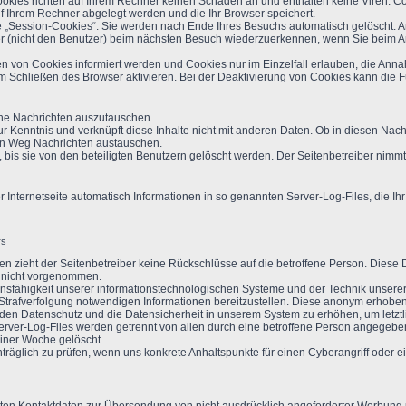
okies richten auf Ihrem Rechner keinen Schaden an und enthalten keine Viren. Coo
uf Ihrem Rechner abgelegt werden und die Ihr Browser speichert.
„Session-Cookies“. Sie werden nach Ende Ihres Besuchs automatisch gelöscht. An
er (nicht den Benutzer) beim nächsten Besuch wiederzuerkennen, wenn Sie beim 
en von Cookies informiert werden und Cookies nur im Einzelfall erlauben, die Ann
Schließen des Browser aktivieren. Bei der Deaktivierung von Cookies kann die Fun
che Nachrichten auszutauschen.
zur Kenntnis und verknüpft diese Inhalte nicht mit anderen Daten. Ob in diesen Na
sen Weg Nachrichten austauschen.
 bis sie von den beteiligten Benutzern gelöscht werden. Der Seitenbetreiber nimmt
r Internetseite automatisch Informationen in so genannten Server-Log-Files, die Ihr
rs
n zieht der Seitenbetreiber keine Rückschlüsse auf die betroffene Person. Diese
 nicht vorgenommen.
nsfähigkeit unserer informationstechnologischen Systeme und der Technik unserer
r Strafverfolgung notwendigen Informationen bereitzustellen. Diese anonym erhob
t, den Datenschutz und die Datensicherheit in unserem System zu erhöhen, um letztl
Server-Log-Files werden getrennt von allen durch eine betroffene Person angege
iner Woche gelöscht.
hträglich zu prüfen, wenn uns konkrete Anhaltspunkte für einen Cyberangriff oder 