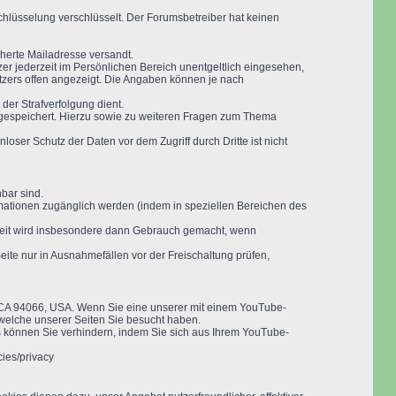
hlüsselung verschlüsselt. Der Forumsbetreiber hat keinen
herte Mailadresse versandt.
er jederzeit im Persönlichen Bereich unentgeltlich eingesehen,
utzers offen angezeigt. Die Angaben können je nach
der Strafverfolgung dient.
er gespeichert. Hierzu sowie zu weiteren Fragen zum Thema
oser Schutz der Daten vor dem Zugriff durch Dritte ist nicht
bar sind.
mationen zugänglich werden (indem in speziellen Bereichen des
chkeit wird insbesondere dann Gebrauch gemacht, wenn
ite nur in Ausnahmefällen vor der Freischaltung prüfen,
, CA 94066, USA. Wenn Sie eine unserer mit einem YouTube-
 welche unserer Seiten Sie besucht haben.
s können Sie verhindern, indem Sie sich aus Ihrem YouTube-
ies/privacy