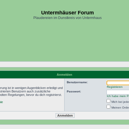
Untermhäuser Forum
Plaudereien im Dunstkreis von Untermhaus
Anmelden
Benutzername:
Registrieren
rung ist in wenigen Augenblicken erledigt und
istrierten Benutzern auch zusätzliche
Passwort:
ten Regelungen, bevor du dich registrierst.
Ich habe mein P
nie
Mich bei je
Meinen Onlin