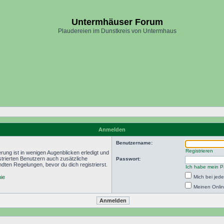
Untermhäuser Forum
Plaudereien im Dunstkreis von Untermhaus
Anmelden
Benutzername:
Registrieren
rung ist in wenigen Augenblicken erledigt und
istrierten Benutzern auch zusätzliche
Passwort:
ten Regelungen, bevor du dich registrierst.
Ich habe mein P
nie
Mich bei je
Meinen Onlin