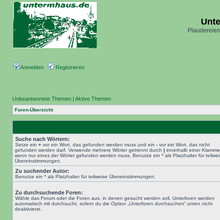
Unt
Plaudereien
Anmelden
Registrieren
Unbeantwortete Themen
|
Aktive Themen
Foren-Übersicht
Suche nach Wörtern:
Setze ein
+
vor ein Wort, das gefunden werden muss und ein
-
vor ein Wort, das nicht
gefunden werden darf. Verwende mehrere Wörter getrennt durch
|
innerhalb einer Klamme
wenn nur eines der Wörter gefunden werden muss. Benutze ein * als Platzhalter für teilwe
Übereinstimmungen.
Zu suchender Autor:
Benutze ein * als Platzhalter für teilweise Übereinstimmungen.
Zu durchsuchende Foren:
Wähle das Forum oder die Foren aus, in denen gesucht werden soll. Unterforen werden
automatisch mit durchsucht, sofern du die Option „Unterforen durchsuchen“ unten nicht
deaktivierst.