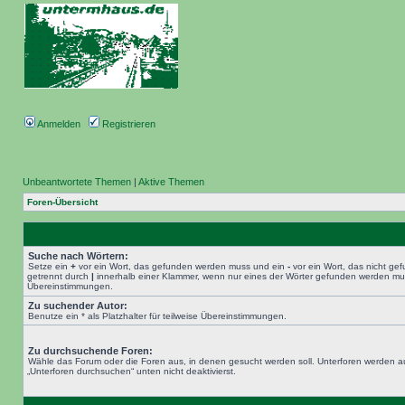
Anmelden
Registrieren
Unbeantwortete Themen
|
Aktive Themen
Foren-Übersicht
Suche nach Wörtern:
Setze ein
+
vor ein Wort, das gefunden werden muss und ein
-
vor ein Wort, das nicht g
getrennt durch
|
innerhalb einer Klammer, wenn nur eines der Wörter gefunden werden muss.
Übereinstimmungen.
Zu suchender Autor:
Benutze ein * als Platzhalter für teilweise Übereinstimmungen.
Zu durchsuchende Foren:
Wähle das Forum oder die Foren aus, in denen gesucht werden soll. Unterforen werden au
„Unterforen durchsuchen“ unten nicht deaktivierst.