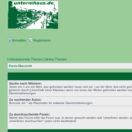
Anmelden
Registrieren
Unbeantwortete Themen
|
Aktive Themen
Foren-Übersicht
Suche nach Wörtern:
Setze ein
+
vor ein Wort, das gefunden werden muss und ein
-
vor ein Wort, das nicht g
getrennt durch
|
innerhalb einer Klammer, wenn nur eines der Wörter gefunden werden muss.
Übereinstimmungen.
Zu suchender Autor:
Benutze ein * als Platzhalter für teilweise Übereinstimmungen.
Zu durchsuchende Foren:
Wähle das Forum oder die Foren aus, in denen gesucht werden soll. Unterforen werden au
„Unterforen durchsuchen“ unten nicht deaktivierst.