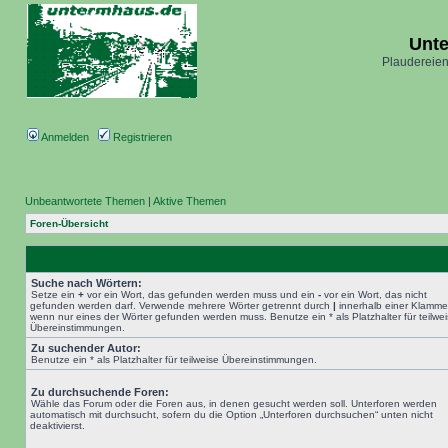
Unt
Plaudereien
Anmelden
Registrieren
Unbeantwortete Themen
|
Aktive Themen
Foren-Übersicht
Suche nach Wörtern:
Setze ein
+
vor ein Wort, das gefunden werden muss und ein
-
vor ein Wort, das nicht
gefunden werden darf. Verwende mehrere Wörter getrennt durch
|
innerhalb einer Klamme
wenn nur eines der Wörter gefunden werden muss. Benutze ein * als Platzhalter für teilwe
Übereinstimmungen.
Zu suchender Autor:
Benutze ein * als Platzhalter für teilweise Übereinstimmungen.
Zu durchsuchende Foren:
Wähle das Forum oder die Foren aus, in denen gesucht werden soll. Unterforen werden
automatisch mit durchsucht, sofern du die Option „Unterforen durchsuchen“ unten nicht
deaktivierst.