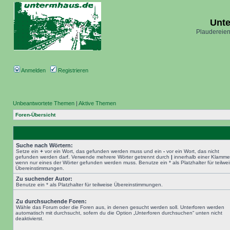
Unt
Plaudereien
Anmelden
Registrieren
Unbeantwortete Themen
|
Aktive Themen
Foren-Übersicht
Suche nach Wörtern:
Setze ein
+
vor ein Wort, das gefunden werden muss und ein
-
vor ein Wort, das nicht
gefunden werden darf. Verwende mehrere Wörter getrennt durch
|
innerhalb einer Klamme
wenn nur eines der Wörter gefunden werden muss. Benutze ein * als Platzhalter für teilwe
Übereinstimmungen.
Zu suchender Autor:
Benutze ein * als Platzhalter für teilweise Übereinstimmungen.
Zu durchsuchende Foren:
Wähle das Forum oder die Foren aus, in denen gesucht werden soll. Unterforen werden
automatisch mit durchsucht, sofern du die Option „Unterforen durchsuchen“ unten nicht
deaktivierst.