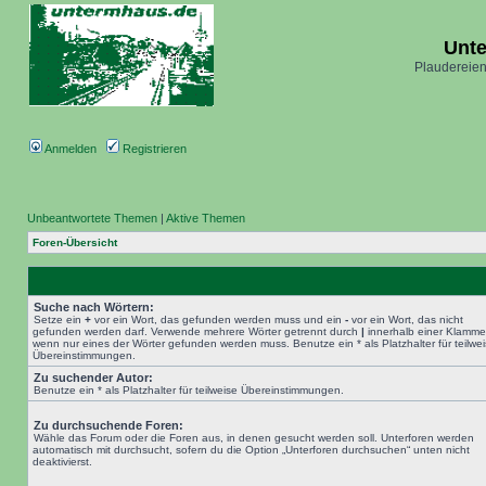
Unt
Plaudereien
Anmelden
Registrieren
Unbeantwortete Themen
|
Aktive Themen
Foren-Übersicht
Suche nach Wörtern:
Setze ein
+
vor ein Wort, das gefunden werden muss und ein
-
vor ein Wort, das nicht
gefunden werden darf. Verwende mehrere Wörter getrennt durch
|
innerhalb einer Klamme
wenn nur eines der Wörter gefunden werden muss. Benutze ein * als Platzhalter für teilwe
Übereinstimmungen.
Zu suchender Autor:
Benutze ein * als Platzhalter für teilweise Übereinstimmungen.
Zu durchsuchende Foren:
Wähle das Forum oder die Foren aus, in denen gesucht werden soll. Unterforen werden
automatisch mit durchsucht, sofern du die Option „Unterforen durchsuchen“ unten nicht
deaktivierst.