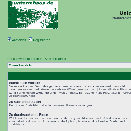
Unt
Plaudereien
Anmelden
Registrieren
Unbeantwortete Themen
|
Aktive Themen
Foren-Übersicht
Suche nach Wörtern:
Setze ein
+
vor ein Wort, das gefunden werden muss und ein
-
vor ein Wort, das nicht
gefunden werden darf. Verwende mehrere Wörter getrennt durch
|
innerhalb einer Klamme
wenn nur eines der Wörter gefunden werden muss. Benutze ein * als Platzhalter für teilwe
Übereinstimmungen.
Zu suchender Autor:
Benutze ein * als Platzhalter für teilweise Übereinstimmungen.
Zu durchsuchende Foren:
Wähle das Forum oder die Foren aus, in denen gesucht werden soll. Unterforen werden
automatisch mit durchsucht, sofern du die Option „Unterforen durchsuchen“ unten nicht
deaktivierst.