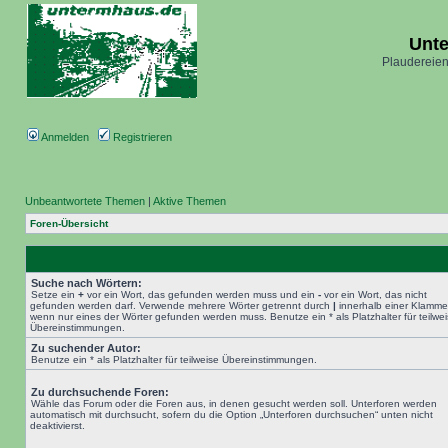
Unt
Plaudereien
Anmelden
Registrieren
Unbeantwortete Themen
|
Aktive Themen
Foren-Übersicht
Suche nach Wörtern:
Setze ein
+
vor ein Wort, das gefunden werden muss und ein
-
vor ein Wort, das nicht
gefunden werden darf. Verwende mehrere Wörter getrennt durch
|
innerhalb einer Klamme
wenn nur eines der Wörter gefunden werden muss. Benutze ein * als Platzhalter für teilwe
Übereinstimmungen.
Zu suchender Autor:
Benutze ein * als Platzhalter für teilweise Übereinstimmungen.
Zu durchsuchende Foren:
Wähle das Forum oder die Foren aus, in denen gesucht werden soll. Unterforen werden
automatisch mit durchsucht, sofern du die Option „Unterforen durchsuchen“ unten nicht
deaktivierst.