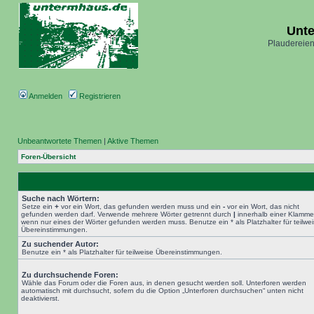
Unt
Plaudereien
Anmelden
Registrieren
Unbeantwortete Themen
|
Aktive Themen
Foren-Übersicht
Suche nach Wörtern:
Setze ein
+
vor ein Wort, das gefunden werden muss und ein
-
vor ein Wort, das nicht
gefunden werden darf. Verwende mehrere Wörter getrennt durch
|
innerhalb einer Klamme
wenn nur eines der Wörter gefunden werden muss. Benutze ein * als Platzhalter für teilwe
Übereinstimmungen.
Zu suchender Autor:
Benutze ein * als Platzhalter für teilweise Übereinstimmungen.
Zu durchsuchende Foren:
Wähle das Forum oder die Foren aus, in denen gesucht werden soll. Unterforen werden
automatisch mit durchsucht, sofern du die Option „Unterforen durchsuchen“ unten nicht
deaktivierst.