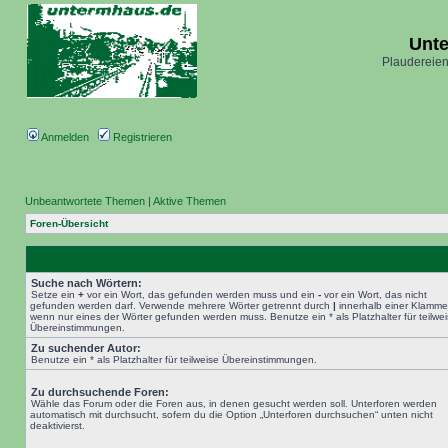
Unt
Plaudereien
Anmelden
Registrieren
Unbeantwortete Themen
|
Aktive Themen
Foren-Übersicht
Suche nach Wörtern:
Setze ein
+
vor ein Wort, das gefunden werden muss und ein
-
vor ein Wort, das nicht
gefunden werden darf. Verwende mehrere Wörter getrennt durch
|
innerhalb einer Klamme
wenn nur eines der Wörter gefunden werden muss. Benutze ein * als Platzhalter für teilwe
Übereinstimmungen.
Zu suchender Autor:
Benutze ein * als Platzhalter für teilweise Übereinstimmungen.
Zu durchsuchende Foren:
Wähle das Forum oder die Foren aus, in denen gesucht werden soll. Unterforen werden
automatisch mit durchsucht, sofern du die Option „Unterforen durchsuchen“ unten nicht
deaktivierst.