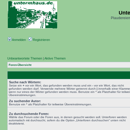
Unt
Plaudereien
Anmelden
Registrieren
Unbeantwortete Themen
|
Aktive Themen
Foren-Übersicht
Suche nach Wörtern:
Setze ein
+
vor ein Wort, das gefunden werden muss und ein
-
vor ein Wort, das nicht
gefunden werden darf. Verwende mehrere Wörter getrennt durch
|
innerhalb einer Klamme
wenn nur eines der Wörter gefunden werden muss. Benutze ein * als Platzhalter für teilwe
Übereinstimmungen.
Zu suchender Autor:
Benutze ein * als Platzhalter für teilweise Übereinstimmungen.
Zu durchsuchende Foren:
Wähle das Forum oder die Foren aus, in denen gesucht werden soll. Unterforen werden
automatisch mit durchsucht, sofern du die Option „Unterforen durchsuchen“ unten nicht
deaktivierst.