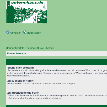
Anmelden
Registrieren
Unbeantwortete Themen
|
Aktive Themen
Foren-Übersicht
Suche nach Wörtern:
Setze ein
+
vor ein Wort, das gefunden werden muss und ein
-
vor ein Wort, das nicht g
getrennt durch
|
innerhalb einer Klammer, wenn nur eines der Wörter gefunden werden muss.
Übereinstimmungen.
Zu suchender Autor:
Benutze ein * als Platzhalter für teilweise Übereinstimmungen.
Zu durchsuchende Foren:
Wähle das Forum oder die Foren aus, in denen gesucht werden soll. Unterforen werden au
„Unterforen durchsuchen“ unten nicht deaktivierst.