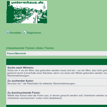
Anmelden
Registrieren
Unbeantwortete Themen
|
Aktive Themen
Foren-Übersicht
Suche nach Wörtern:
Setze ein
+
vor ein Wort, das gefunden werden muss und ein
-
vor ein Wort, das nicht g
getrennt durch
|
innerhalb einer Klammer, wenn nur eines der Wörter gefunden werden muss.
Übereinstimmungen.
Zu suchender Autor:
Benutze ein * als Platzhalter für teilweise Übereinstimmungen.
Zu durchsuchende Foren:
Wähle das Forum oder die Foren aus, in denen gesucht werden soll. Unterforen werden au
„Unterforen durchsuchen“ unten nicht deaktivierst.