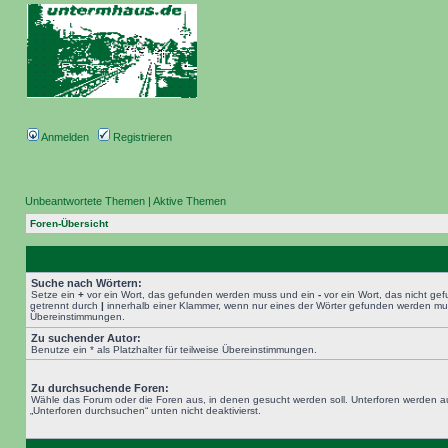
Anmelden
Registrieren
Unbeantwortete Themen
|
Aktive Themen
Foren-Übersicht
Suche nach Wörtern:
Setze ein
+
vor ein Wort, das gefunden werden muss und ein
-
vor ein Wort, das nicht g
getrennt durch
|
innerhalb einer Klammer, wenn nur eines der Wörter gefunden werden muss.
Übereinstimmungen.
Zu suchender Autor:
Benutze ein * als Platzhalter für teilweise Übereinstimmungen.
Zu durchsuchende Foren:
Wähle das Forum oder die Foren aus, in denen gesucht werden soll. Unterforen werden au
„Unterforen durchsuchen“ unten nicht deaktivierst.