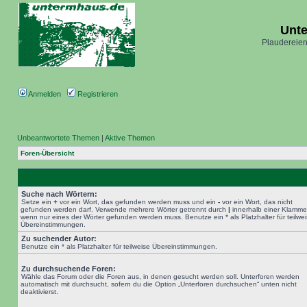
Unt
Plaudereien
Anmelden
Registrieren
Unbeantwortete Themen
|
Aktive Themen
Foren-Übersicht
Suche nach Wörtern:
Setze ein
+
vor ein Wort, das gefunden werden muss und ein
-
vor ein Wort, das nicht
gefunden werden darf. Verwende mehrere Wörter getrennt durch
|
innerhalb einer Klamme
wenn nur eines der Wörter gefunden werden muss. Benutze ein * als Platzhalter für teilwe
Übereinstimmungen.
Zu suchender Autor:
Benutze ein * als Platzhalter für teilweise Übereinstimmungen.
Zu durchsuchende Foren:
Wähle das Forum oder die Foren aus, in denen gesucht werden soll. Unterforen werden
automatisch mit durchsucht, sofern du die Option „Unterforen durchsuchen“ unten nicht
deaktivierst.