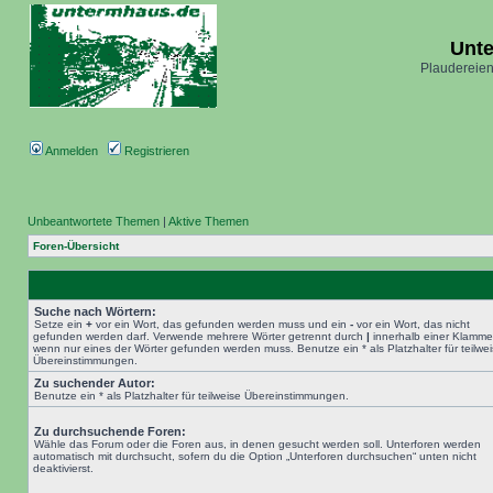
Unt
Plaudereien
Anmelden
Registrieren
Unbeantwortete Themen
|
Aktive Themen
Foren-Übersicht
Suche nach Wörtern:
Setze ein
+
vor ein Wort, das gefunden werden muss und ein
-
vor ein Wort, das nicht
gefunden werden darf. Verwende mehrere Wörter getrennt durch
|
innerhalb einer Klamme
wenn nur eines der Wörter gefunden werden muss. Benutze ein * als Platzhalter für teilwe
Übereinstimmungen.
Zu suchender Autor:
Benutze ein * als Platzhalter für teilweise Übereinstimmungen.
Zu durchsuchende Foren:
Wähle das Forum oder die Foren aus, in denen gesucht werden soll. Unterforen werden
automatisch mit durchsucht, sofern du die Option „Unterforen durchsuchen“ unten nicht
deaktivierst.