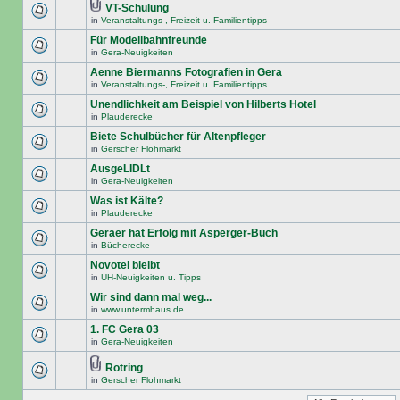
VT-Schulung
in
Veranstaltungs-, Freizeit u. Familientipps
Für Modellbahnfreunde
in
Gera-Neuigkeiten
Aenne Biermanns Fotografien in Gera
in
Veranstaltungs-, Freizeit u. Familientipps
Unendlichkeit am Beispiel von Hilberts Hotel
in
Plauderecke
Biete Schulbücher für Altenpfleger
in
Gerscher Flohmarkt
AusgeLIDLt
in
Gera-Neuigkeiten
Was ist Kälte?
in
Plauderecke
Geraer hat Erfolg mit Asperger-Buch
in
Bücherecke
Novotel bleibt
in
UH-Neuigkeiten u. Tipps
Wir sind dann mal weg...
in
www.untermhaus.de
1. FC Gera 03
in
Gera-Neuigkeiten
Rotring
in
Gerscher Flohmarkt