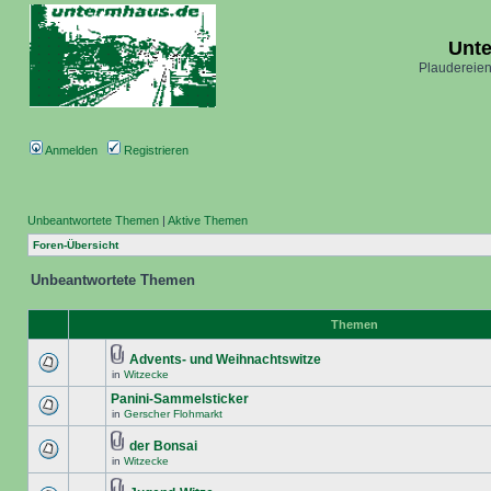
Unt
Plaudereien
Anmelden
Registrieren
Unbeantwortete Themen
|
Aktive Themen
Foren-Übersicht
Unbeantwortete Themen
Themen
Advents- und Weihnachtswitze
in
Witzecke
Panini-Sammelsticker
in
Gerscher Flohmarkt
der Bonsai
in
Witzecke