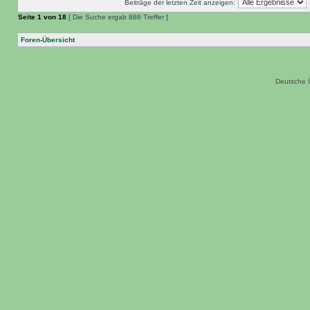
Beiträge der letzten Zeit anzeigen:
Seite
1
von
18
[ Die Suche ergab 886 Treffer ]
Foren-Übersicht
Deutsche 