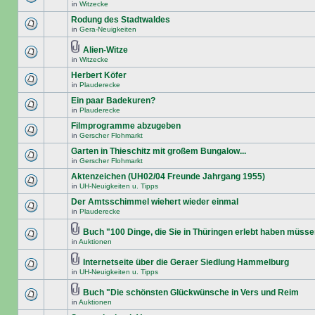
in
Witzecke
Rodung des Stadtwaldes
in
Gera-Neuigkeiten
Alien-Witze
in
Witzecke
Herbert Köfer
in
Plauderecke
Ein paar Badekuren?
in
Plauderecke
Filmprogramme abzugeben
in
Gerscher Flohmarkt
Garten in Thieschitz mit großem Bungalow...
in
Gerscher Flohmarkt
Aktenzeichen (UH02/04 Freunde Jahrgang 1955)
in
UH-Neuigkeiten u. Tipps
Der Amtsschimmel wiehert wieder einmal
in
Plauderecke
Buch "100 Dinge, die Sie in Thüringen erlebt haben müss
in
Auktionen
Internetseite über die Geraer Siedlung Hammelburg
in
UH-Neuigkeiten u. Tipps
Buch "Die schönsten Glückwünsche in Vers und Reim
in
Auktionen