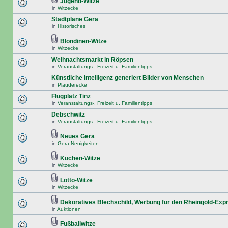
Jugend-Witze
in
Witzecke
Stadtpläne Gera
in
Historisches
Blondinen-Witze
in
Witzecke
Weihnachtsmarkt in Röpsen
in
Veranstaltungs-, Freizeit u. Familientipps
Künstliche Intelligenz generiert Bilder von Menschen
in
Plauderecke
Flugplatz Tinz
in
Veranstaltungs-, Freizeit u. Familientipps
Debschwitz
in
Veranstaltungs-, Freizeit u. Familientipps
Neues Gera
in
Gera-Neuigkeiten
Küchen-Witze
in
Witzecke
Lotto-Witze
in
Witzecke
Dekoratives Blechschild, Werbung für den Rheingold-Exp
in
Auktionen
Fußballwitze