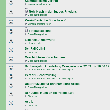
Stammtisch mit Vortrag
in
www.untermhaus.de
Rohrbruch in der Str. des Friedens
in
Gera-Neuigkeiten
Verein Deutsche Sprache e.V.
in
Sprachkritikastereien
Fotoausstellung
in
Gera-Neuigkeiten
Lebenslauf rückwärts
in
Plauderecke
Der Fall Collini
in
Filmecke
Geschichte im Kutscherhaus
in
Gera-Neuigkeiten
Bauhausjahr: Ausstellung Orangerie vom 22.03. bis 10.06.19
in
Veranstaltungs-, Freizeit u. Familientipps
Geraer Bücherfrühling
in
Veranstaltungs-, Freizeit u. Familientipps
Unterstützung für ehrenamtliche Arbeit
in
Gera-Neuigkeiten
Der Junge muss an die frische Luft
in
Filmecke
Astrid
in
Filmecke