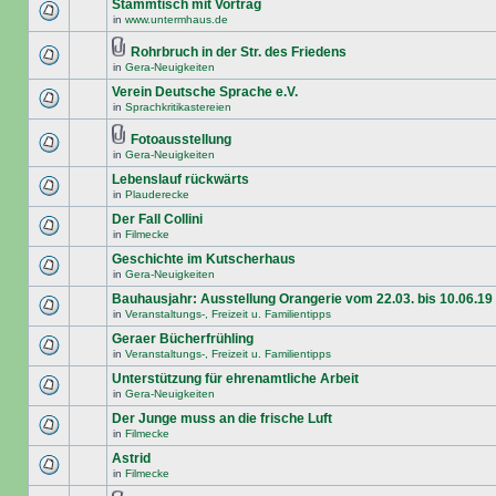
Stammtisch mit Vortrag
in
www.untermhaus.de
Rohrbruch in der Str. des Friedens
in
Gera-Neuigkeiten
Verein Deutsche Sprache e.V.
in
Sprachkritikastereien
Fotoausstellung
in
Gera-Neuigkeiten
Lebenslauf rückwärts
in
Plauderecke
Der Fall Collini
in
Filmecke
Geschichte im Kutscherhaus
in
Gera-Neuigkeiten
Bauhausjahr: Ausstellung Orangerie vom 22.03. bis 10.06.19
in
Veranstaltungs-, Freizeit u. Familientipps
Geraer Bücherfrühling
in
Veranstaltungs-, Freizeit u. Familientipps
Unterstützung für ehrenamtliche Arbeit
in
Gera-Neuigkeiten
Der Junge muss an die frische Luft
in
Filmecke
Astrid
in
Filmecke