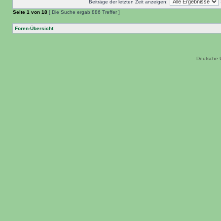
Beiträge der letzten Zeit anzeigen:
Seite
1
von
18
[ Die Suche ergab 886 Treffer ]
Foren-Übersicht
Deutsche 