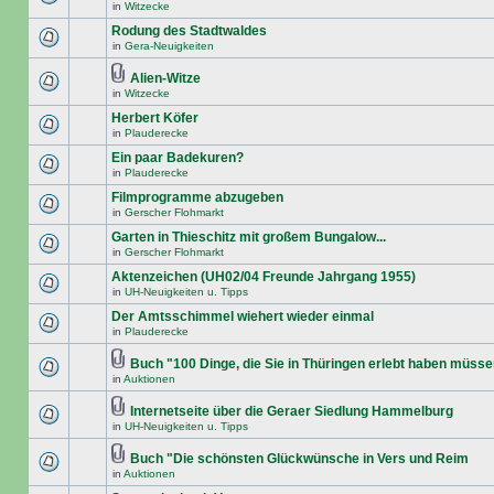
in
Witzecke
Rodung des Stadtwaldes
in
Gera-Neuigkeiten
Alien-Witze
in
Witzecke
Herbert Köfer
in
Plauderecke
Ein paar Badekuren?
in
Plauderecke
Filmprogramme abzugeben
in
Gerscher Flohmarkt
Garten in Thieschitz mit großem Bungalow...
in
Gerscher Flohmarkt
Aktenzeichen (UH02/04 Freunde Jahrgang 1955)
in
UH-Neuigkeiten u. Tipps
Der Amtsschimmel wiehert wieder einmal
in
Plauderecke
Buch "100 Dinge, die Sie in Thüringen erlebt haben müss
in
Auktionen
Internetseite über die Geraer Siedlung Hammelburg
in
UH-Neuigkeiten u. Tipps
Buch "Die schönsten Glückwünsche in Vers und Reim
in
Auktionen