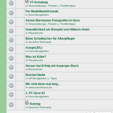
VT-Schulung
in
Veranstaltungs-, Freizeit u. Familientipps
Für Modellbahnfreunde
in
Gera-Neuigkeiten
Aenne Biermanns Fotografien in Gera
in
Veranstaltungs-, Freizeit u. Familientipps
Unendlichkeit am Beispiel von Hilberts Hotel
in
Plauderecke
Biete Schulbücher für Altenpfleger
in
Gerscher Flohmarkt
AusgeLIDLt
in
Gera-Neuigkeiten
Was ist Kälte?
in
Plauderecke
Geraer hat Erfolg mit Asperger-Buch
in
Bücherecke
Novotel bleibt
in
UH-Neuigkeiten u. Tipps
Wir sind dann mal weg...
in
www.untermhaus.de
1. FC Gera 03
in
Gera-Neuigkeiten
Rotring
in
Gerscher Flohmarkt