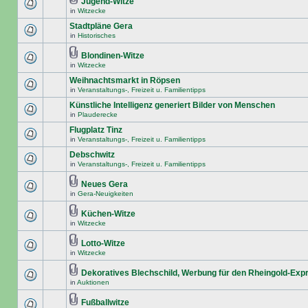
Jugend-Witze
in
Witzecke
Stadtpläne Gera
in
Historisches
Blondinen-Witze
in
Witzecke
Weihnachtsmarkt in Röpsen
in
Veranstaltungs-, Freizeit u. Familientipps
Künstliche Intelligenz generiert Bilder von Menschen
in
Plauderecke
Flugplatz Tinz
in
Veranstaltungs-, Freizeit u. Familientipps
Debschwitz
in
Veranstaltungs-, Freizeit u. Familientipps
Neues Gera
in
Gera-Neuigkeiten
Küchen-Witze
in
Witzecke
Lotto-Witze
in
Witzecke
Dekoratives Blechschild, Werbung für den Rheingold-Exp
in
Auktionen
Fußballwitze