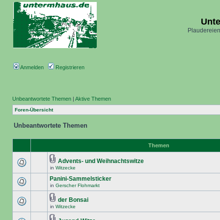
Unt
Plaudereien
Anmelden
Registrieren
Unbeantwortete Themen
|
Aktive Themen
Foren-Übersicht
Unbeantwortete Themen
Themen
Advents- und Weihnachtswitze
in
Witzecke
Panini-Sammelsticker
in
Gerscher Flohmarkt
der Bonsai
in
Witzecke