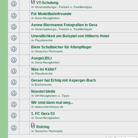
VT-Schulung
in
Veranstaltungs-, Freizeit u. Familientipps
Für Modellbahnfreunde
in
Gera-Neuigkeiten
Aenne Biermanns Fotografien in Gera
in
Veranstaltungs-, Freizeit u. Familientipps
Unendlichkeit am Beispiel von Hilberts Hotel
in
Plauderecke
Biete Schulbücher für Altenpfleger
in
Gerscher Flohmarkt
AusgeLIDLt
in
Gera-Neuigkeiten
Was ist Kälte?
in
Plauderecke
Geraer hat Erfolg mit Asperger-Buch
in
Bücherecke
Novotel bleibt
in
UH-Neuigkeiten u. Tipps
Wir sind dann mal weg...
in
www.untermhaus.de
1. FC Gera 03
in
Gera-Neuigkeiten
Rotring
in
Gerscher Flohmarkt