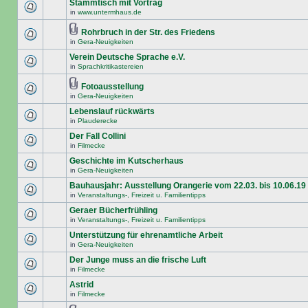
Stammtisch mit Vortrag
in
www.untermhaus.de
Rohrbruch in der Str. des Friedens
in
Gera-Neuigkeiten
Verein Deutsche Sprache e.V.
in
Sprachkritikastereien
Fotoausstellung
in
Gera-Neuigkeiten
Lebenslauf rückwärts
in
Plauderecke
Der Fall Collini
in
Filmecke
Geschichte im Kutscherhaus
in
Gera-Neuigkeiten
Bauhausjahr: Ausstellung Orangerie vom 22.03. bis 10.06.19
in
Veranstaltungs-, Freizeit u. Familientipps
Geraer Bücherfrühling
in
Veranstaltungs-, Freizeit u. Familientipps
Unterstützung für ehrenamtliche Arbeit
in
Gera-Neuigkeiten
Der Junge muss an die frische Luft
in
Filmecke
Astrid
in
Filmecke