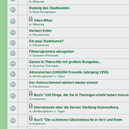
in
Witzecke
Rodung des Stadtwaldes
in
Gera-Neuigkeiten
Alien-Witze
in
Witzecke
Herbert Köfer
in
Plauderecke
Ein paar Badekuren?
in
Plauderecke
Filmprogramme abzugeben
in
Gerscher Flohmarkt
Garten in Thieschitz mit großem Bungalow...
in
Gerscher Flohmarkt
Aktenzeichen (UH02/04 Freunde Jahrgang 1955)
in
UH-Neuigkeiten u. Tipps
Der Amtsschimmel wiehert wieder einmal
in
Plauderecke
Buch "100 Dinge, die Sie in Thüringen erlebt haben müss
in
Auktionen
Internetseite über die Geraer Siedlung Hammelburg
in
UH-Neuigkeiten u. Tipps
Buch "Die schönsten Glückwünsche in Vers und Reim
in
Auktionen