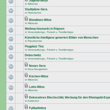
Jugend-Witze
in
Witzecke
Stadtpläne Gera
in
Historisches
Blondinen-Witze
in
Witzecke
Weihnachtsmarkt in Röpsen
in
Veranstaltungs-, Freizeit u. Familientipps
Künstliche Intelligenz generiert Bilder von Menschen
in
Plauderecke
Flugplatz Tinz
in
Veranstaltungs-, Freizeit u. Familientipps
Debschwitz
in
Veranstaltungs-, Freizeit u. Familientipps
Neues Gera
in
Gera-Neuigkeiten
Küchen-Witze
in
Witzecke
Lotto-Witze
in
Witzecke
Dekoratives Blechschild, Werbung für den Rheingold-Exp
in
Auktionen
Fußballwitze