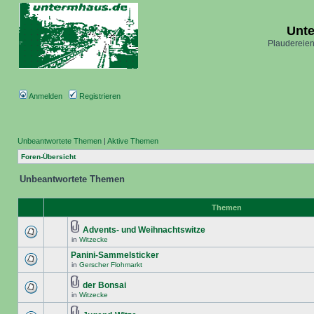
Unt
Plaudereien
Anmelden
Registrieren
Unbeantwortete Themen
|
Aktive Themen
Foren-Übersicht
Unbeantwortete Themen
Themen
Advents- und Weihnachtswitze
in
Witzecke
Panini-Sammelsticker
in
Gerscher Flohmarkt
der Bonsai
in
Witzecke