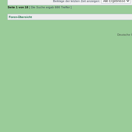
Beiträge der letzten Zeit anzeigen:
Seite
1
von
18
[ Die Suche ergab 886 Treffer ]
Foren-Übersicht
Deutsche 