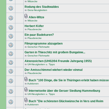
in
Witzecke
Rodung des Stadtwaldes
in
Gera-Neuigkeiten
Alien-Witze
in
Witzecke
Herbert Köfer
in
Plauderecke
Ein paar Badekuren?
in
Plauderecke
Filmprogramme abzugeben
in
Gerscher Flohmarkt
Garten in Thieschitz mit großem Bungalow...
in
Gerscher Flohmarkt
Aktenzeichen (UH02/04 Freunde Jahrgang 1955)
in
UH-Neuigkeiten u. Tipps
Der Amtsschimmel wiehert wieder einmal
in
Plauderecke
Buch "100 Dinge, die Sie in Thüringen erlebt haben müss
in
Auktionen
Internetseite über die Geraer Siedlung Hammelburg
in
UH-Neuigkeiten u. Tipps
Buch "Die schönsten Glückwünsche in Vers und Reim
in
Auktionen