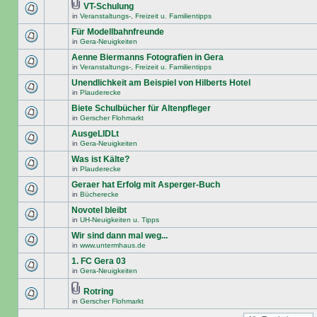
VT-Schulung
in
Veranstaltungs-, Freizeit u. Familientipps
Für Modellbahnfreunde
in
Gera-Neuigkeiten
Aenne Biermanns Fotografien in Gera
in
Veranstaltungs-, Freizeit u. Familientipps
Unendlichkeit am Beispiel von Hilberts Hotel
in
Plauderecke
Biete Schulbücher für Altenpfleger
in
Gerscher Flohmarkt
AusgeLIDLt
in
Gera-Neuigkeiten
Was ist Kälte?
in
Plauderecke
Geraer hat Erfolg mit Asperger-Buch
in
Bücherecke
Novotel bleibt
in
UH-Neuigkeiten u. Tipps
Wir sind dann mal weg...
in
www.untermhaus.de
1. FC Gera 03
in
Gera-Neuigkeiten
Rotring
in
Gerscher Flohmarkt