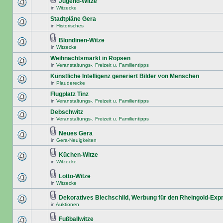
Jugend-Witze
in
Witzecke
Stadtpläne Gera
in
Historisches
Blondinen-Witze
in
Witzecke
Weihnachtsmarkt in Röpsen
in
Veranstaltungs-, Freizeit u. Familientipps
Künstliche Intelligenz generiert Bilder von Menschen
in
Plauderecke
Flugplatz Tinz
in
Veranstaltungs-, Freizeit u. Familientipps
Debschwitz
in
Veranstaltungs-, Freizeit u. Familientipps
Neues Gera
in
Gera-Neuigkeiten
Küchen-Witze
in
Witzecke
Lotto-Witze
in
Witzecke
Dekoratives Blechschild, Werbung für den Rheingold-Exp
in
Auktionen
Fußballwitze