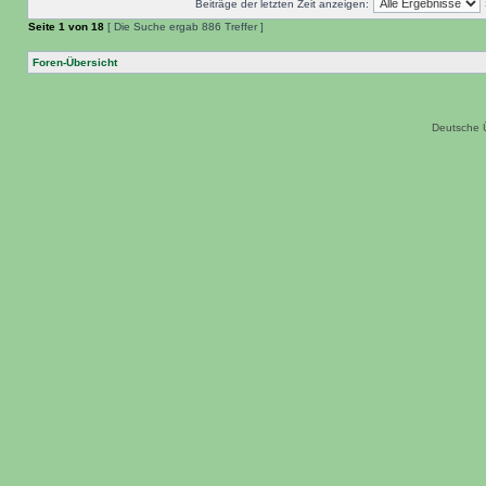
Beiträge der letzten Zeit anzeigen:
Seite
1
von
18
[ Die Suche ergab 886 Treffer ]
Foren-Übersicht
Deutsche 