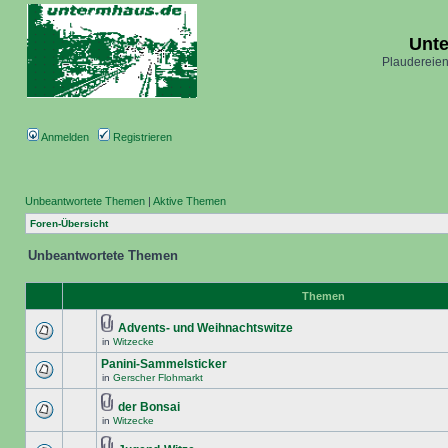
Unt
Plaudereien
Anmelden
Registrieren
Unbeantwortete Themen
|
Aktive Themen
Foren-Übersicht
Unbeantwortete Themen
Themen
Advents- und Weihnachtswitze
in
Witzecke
Panini-Sammelsticker
in
Gerscher Flohmarkt
der Bonsai
in
Witzecke