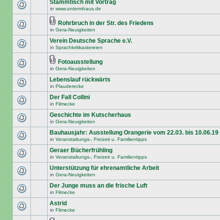
Stammtisch mit Vortrag
in
www.untermhaus.de
Rohrbruch in der Str. des Friedens
in
Gera-Neuigkeiten
Verein Deutsche Sprache e.V.
in
Sprachkritikastereien
Fotoausstellung
in
Gera-Neuigkeiten
Lebenslauf rückwärts
in
Plauderecke
Der Fall Collini
in
Filmecke
Geschichte im Kutscherhaus
in
Gera-Neuigkeiten
Bauhausjahr: Ausstellung Orangerie vom 22.03. bis 10.06.19
in
Veranstaltungs-, Freizeit u. Familientipps
Geraer Bücherfrühling
in
Veranstaltungs-, Freizeit u. Familientipps
Unterstützung für ehrenamtliche Arbeit
in
Gera-Neuigkeiten
Der Junge muss an die frische Luft
in
Filmecke
Astrid
in
Filmecke