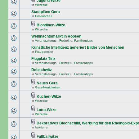
Jugend-Witze
in
Witzecke
Stadtpläne Gera
in
Historisches
Blondinen-Witze
in
Witzecke
Weihnachtsmarkt in Röpsen
in
Veranstaltungs-, Freizeit u. Familientipps
Künstliche Intelligenz generiert Bilder von Menschen
in
Plauderecke
Flugplatz Tinz
in
Veranstaltungs-, Freizeit u. Familientipps
Debschwitz
in
Veranstaltungs-, Freizeit u. Familientipps
Neues Gera
in
Gera-Neuigkeiten
Küchen-Witze
in
Witzecke
Lotto-Witze
in
Witzecke
Dekoratives Blechschild, Werbung für den Rheingold-Exp
in
Auktionen
Fußballwitze