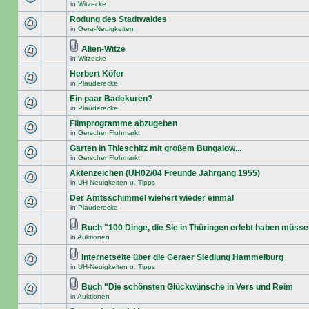
in
Witzecke
Rodung des Stadtwaldes
in
Gera-Neuigkeiten
Alien-Witze
in
Witzecke
Herbert Köfer
in
Plauderecke
Ein paar Badekuren?
in
Plauderecke
Filmprogramme abzugeben
in
Gerscher Flohmarkt
Garten in Thieschitz mit großem Bungalow...
in
Gerscher Flohmarkt
Aktenzeichen (UH02/04 Freunde Jahrgang 1955)
in
UH-Neuigkeiten u. Tipps
Der Amtsschimmel wiehert wieder einmal
in
Plauderecke
Buch "100 Dinge, die Sie in Thüringen erlebt haben müss
in
Auktionen
Internetseite über die Geraer Siedlung Hammelburg
in
UH-Neuigkeiten u. Tipps
Buch "Die schönsten Glückwünsche in Vers und Reim
in
Auktionen