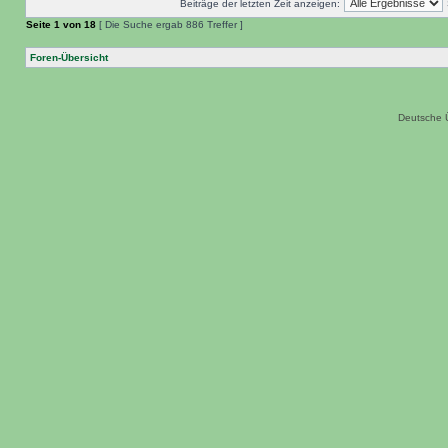
Beiträge der letzten Zeit anzeigen:
Seite
1
von
18
[ Die Suche ergab 886 Treffer ]
Foren-Übersicht
Deutsche 