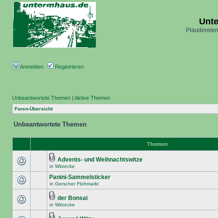
Unt
Plaudereien
Anmelden
Registrieren
Unbeantwortete Themen
|
Aktive Themen
Foren-Übersicht
Unbeantwortete Themen
Themen
Advents- und Weihnachtswitze
in
Witzecke
Panini-Sammelsticker
in
Gerscher Flohmarkt
der Bonsai
in
Witzecke