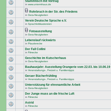
Stammtisch mit Vortrag
in
www.untermhaus.de
Rohrbruch in der Str. des Friedens
in
Gera-Neuigkeiten
Verein Deutsche Sprache e.V.
in
Sprachkritikastereien
Fotoausstellung
in
Gera-Neuigkeiten
Lebenslauf rückwärts
in
Plauderecke
Der Fall Collini
in
Filmecke
Geschichte im Kutscherhaus
in
Gera-Neuigkeiten
Bauhausjahr: Ausstellung Orangerie vom 22.03. bis 10.06.19
in
Veranstaltungs-, Freizeit u. Familientipps
Geraer Bücherfrühling
in
Veranstaltungs-, Freizeit u. Familientipps
Unterstützung für ehrenamtliche Arbeit
in
Gera-Neuigkeiten
Der Junge muss an die frische Luft
in
Filmecke
Astrid
in
Filmecke