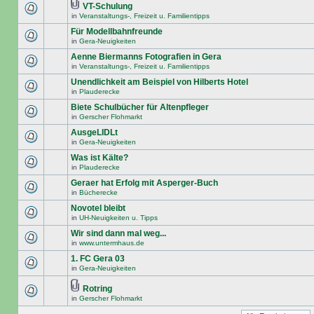
VT-Schulung
in
Veranstaltungs-, Freizeit u. Familientipps
Für Modellbahnfreunde
in
Gera-Neuigkeiten
Aenne Biermanns Fotografien in Gera
in
Veranstaltungs-, Freizeit u. Familientipps
Unendlichkeit am Beispiel von Hilberts Hotel
in
Plauderecke
Biete Schulbücher für Altenpfleger
in
Gerscher Flohmarkt
AusgeLIDLt
in
Gera-Neuigkeiten
Was ist Kälte?
in
Plauderecke
Geraer hat Erfolg mit Asperger-Buch
in
Bücherecke
Novotel bleibt
in
UH-Neuigkeiten u. Tipps
Wir sind dann mal weg...
in
www.untermhaus.de
1. FC Gera 03
in
Gera-Neuigkeiten
Rotring
in
Gerscher Flohmarkt