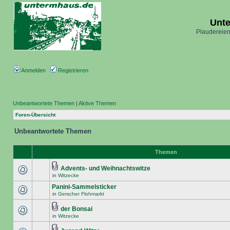
Unt
Plaudereien
Anmelden
Registrieren
Unbeantwortete Themen
|
Aktive Themen
Foren-Übersicht
Unbeantwortete Themen
Themen
Advents- und Weihnachtswitze
in
Witzecke
Panini-Sammelsticker
in
Gerscher Flohmarkt
der Bonsai
in
Witzecke