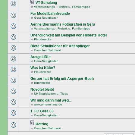
VT-Schulung
in
Veranstaltungs-, Freizeit u. Familientipps
Für Modellbahnfreunde
in
Gera-Neuigkeiten
Aenne Biermanns Fotografien in Gera
in
Veranstaltungs-, Freizeit u. Familientipps
Unendlichkeit am Beispiel von Hilberts Hotel
in
Plauderecke
Biete Schulbücher für Altenpfleger
in
Gerscher Flohmarkt
AusgeLIDLt
in
Gera-Neuigkeiten
Was ist Kälte?
in
Plauderecke
Geraer hat Erfolg mit Asperger-Buch
in
Bücherecke
Novotel bleibt
in
UH-Neuigkeiten u. Tipps
Wir sind dann mal weg...
in
www.untermhaus.de
1. FC Gera 03
in
Gera-Neuigkeiten
Rotring
in
Gerscher Flohmarkt