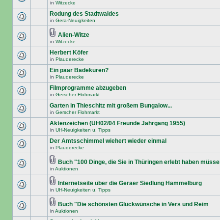
in
Witzecke
Rodung des Stadtwaldes
in
Gera-Neuigkeiten
Alien-Witze
in
Witzecke
Herbert Köfer
in
Plauderecke
Ein paar Badekuren?
in
Plauderecke
Filmprogramme abzugeben
in
Gerscher Flohmarkt
Garten in Thieschitz mit großem Bungalow...
in
Gerscher Flohmarkt
Aktenzeichen (UH02/04 Freunde Jahrgang 1955)
in
UH-Neuigkeiten u. Tipps
Der Amtsschimmel wiehert wieder einmal
in
Plauderecke
Buch "100 Dinge, die Sie in Thüringen erlebt haben müss
in
Auktionen
Internetseite über die Geraer Siedlung Hammelburg
in
UH-Neuigkeiten u. Tipps
Buch "Die schönsten Glückwünsche in Vers und Reim
in
Auktionen