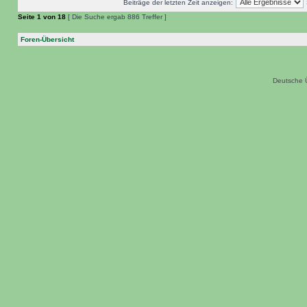
Beiträge der letzten Zeit anzeigen:
Seite
1
von
18
[ Die Suche ergab 886 Treffer ]
Foren-Übersicht
Deutsche 