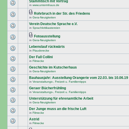
Stammtisch mit Vortrag
in
www.untermhaus.de
Rohrbruch in der Str. des Friedens
in
Gera-Neuigkeiten
Verein Deutsche Sprache e.V.
in
Sprachkritikastereien
Fotoausstellung
in
Gera-Neuigkeiten
Lebenslauf rückwärts
in
Plauderecke
Der Fall Collini
in
Filmecke
Geschichte im Kutscherhaus
in
Gera-Neuigkeiten
Bauhausjahr: Ausstellung Orangerie vom 22.03. bis 10.06.19
in
Veranstaltungs-, Freizeit u. Familientipps
Geraer Bücherfrühling
in
Veranstaltungs-, Freizeit u. Familientipps
Unterstützung für ehrenamtliche Arbeit
in
Gera-Neuigkeiten
Der Junge muss an die frische Luft
in
Filmecke
Astrid
in
Filmecke