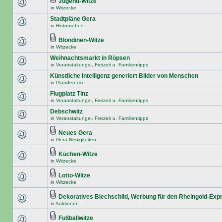
Jugend-Witze
in
Witzecke
Stadtpläne Gera
in
Historisches
Blondinen-Witze
in
Witzecke
Weihnachtsmarkt in Röpsen
in
Veranstaltungs-, Freizeit u. Familientipps
Künstliche Intelligenz generiert Bilder von Menschen
in
Plauderecke
Flugplatz Tinz
in
Veranstaltungs-, Freizeit u. Familientipps
Debschwitz
in
Veranstaltungs-, Freizeit u. Familientipps
Neues Gera
in
Gera-Neuigkeiten
Küchen-Witze
in
Witzecke
Lotto-Witze
in
Witzecke
Dekoratives Blechschild, Werbung für den Rheingold-Exp
in
Auktionen
Fußballwitze