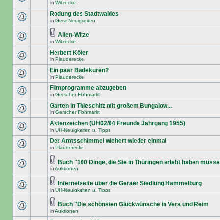
in
Witzecke
Rodung des Stadtwaldes
in
Gera-Neuigkeiten
Alien-Witze
in
Witzecke
Herbert Köfer
in
Plauderecke
Ein paar Badekuren?
in
Plauderecke
Filmprogramme abzugeben
in
Gerscher Flohmarkt
Garten in Thieschitz mit großem Bungalow...
in
Gerscher Flohmarkt
Aktenzeichen (UH02/04 Freunde Jahrgang 1955)
in
UH-Neuigkeiten u. Tipps
Der Amtsschimmel wiehert wieder einmal
in
Plauderecke
Buch "100 Dinge, die Sie in Thüringen erlebt haben müss
in
Auktionen
Internetseite über die Geraer Siedlung Hammelburg
in
UH-Neuigkeiten u. Tipps
Buch "Die schönsten Glückwünsche in Vers und Reim
in
Auktionen