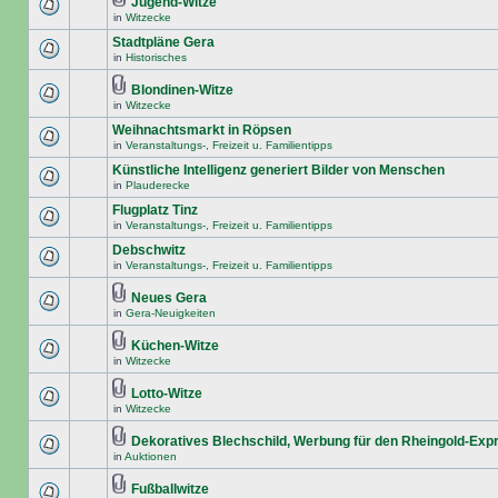
Jugend-Witze
in
Witzecke
Stadtpläne Gera
in
Historisches
Blondinen-Witze
in
Witzecke
Weihnachtsmarkt in Röpsen
in
Veranstaltungs-, Freizeit u. Familientipps
Künstliche Intelligenz generiert Bilder von Menschen
in
Plauderecke
Flugplatz Tinz
in
Veranstaltungs-, Freizeit u. Familientipps
Debschwitz
in
Veranstaltungs-, Freizeit u. Familientipps
Neues Gera
in
Gera-Neuigkeiten
Küchen-Witze
in
Witzecke
Lotto-Witze
in
Witzecke
Dekoratives Blechschild, Werbung für den Rheingold-Exp
in
Auktionen
Fußballwitze