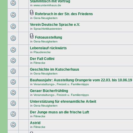
Stammtisch mit Vortrag
in
www.untermhaus.de
Rohrbruch in der Str. des Friedens
in
Gera-Neuigkeiten
Verein Deutsche Sprache e.V.
in
Sprachkritikastereien
Fotoausstellung
in
Gera-Neuigkeiten
Lebenslauf rückwärts
in
Plauderecke
Der Fall Collini
in
Filmecke
Geschichte im Kutscherhaus
in
Gera-Neuigkeiten
Bauhausjahr: Ausstellung Orangerie vom 22.03. bis 10.06.19
in
Veranstaltungs-, Freizeit u. Familientipps
Geraer Bücherfrühling
in
Veranstaltungs-, Freizeit u. Familientipps
Unterstützung für ehrenamtliche Arbeit
in
Gera-Neuigkeiten
Der Junge muss an die frische Luft
in
Filmecke
Astrid
in
Filmecke