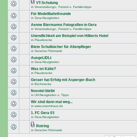
VT-Schulung
in
Veranstaltungs-, Freizeit u. Familientipps
Für Modellbahnfreunde
in
Gera-Neuigkeiten
Aenne Biermanns Fotografien in Gera
in
Veranstaltungs-, Freizeit u. Familientipps
Unendlichkeit am Beispiel von Hilberts Hotel
in
Plauderecke
Biete Schulbücher für Altenpfleger
in
Gerscher Flohmarkt
AusgeLIDLt
in
Gera-Neuigkeiten
Was ist Kälte?
in
Plauderecke
Geraer hat Erfolg mit Asperger-Buch
in
Bücherecke
Novotel bleibt
in
UH-Neuigkeiten u. Tipps
Wir sind dann mal weg...
in
www.untermhaus.de
1. FC Gera 03
in
Gera-Neuigkeiten
Rotring
in
Gerscher Flohmarkt