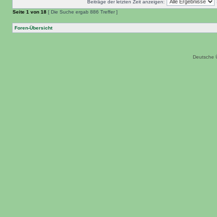
Beiträge der letzten Zeit anzeigen:
Seite
1
von
18
[ Die Suche ergab 886 Treffer ]
Foren-Übersicht
Deutsche 