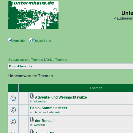
Unt
Plaudereien
Anmelden
Registrieren
Unbeantwortete Themen
|
Aktive Themen
Foren-Übersicht
Unbeantwortete Themen
Themen
Advents- und Weihnachtswitze
in
Witzecke
Panini-Sammelsticker
in
Gerscher Flohmarkt
der Bonsai
in
Witzecke