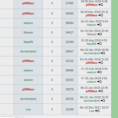
Mi 05.Dez 2018 0:48
pfiffikus
0
37455
pfiffikus
Mi 28.Nov 2018 20:11
pfiffikus
0
29400
pfiffikus
Do 01.Nov 2018 9:54
watson
0
38084
watson
So 14.Okt 2018 20:46
Simson
0
34417
Simson
Di 28.Aug 2018 6:55
flopa99
0
32299
flopa99
Mo 02.Apr 2018 18:06
Aschemännl
0
29927
Aschemännl
Do 01.Mär 2018 21:52
pfiffikus
0
32125
pfiffikus
Fr 23.Feb 2018 9:44
watson
0
36586
watson
Fr 26.Jan 2018 9:50
watson
0
33232
watson
Mi 10.Jan 2018 22:45
pfiffikus
0
33079
pfiffikus
Mo 01.Jan 2018 19:32
Aschemännl
0
26235
Aschemännl
Mo 18.Dez 2017 18:37
Lea
0
10298
Lea