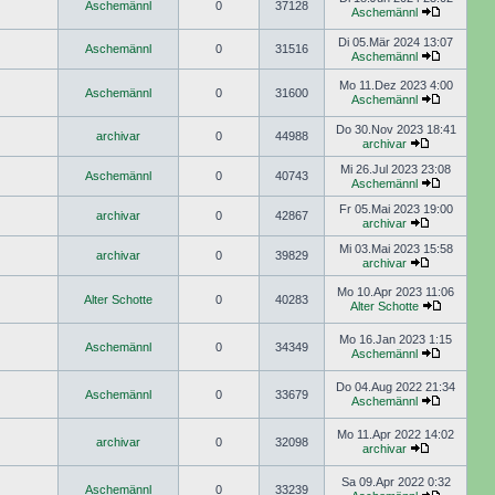
Aschemännl
0
37128
Aschemännl
Di 05.Mär 2024 13:07
Aschemännl
0
31516
Aschemännl
Mo 11.Dez 2023 4:00
Aschemännl
0
31600
Aschemännl
Do 30.Nov 2023 18:41
archivar
0
44988
archivar
Mi 26.Jul 2023 23:08
Aschemännl
0
40743
Aschemännl
Fr 05.Mai 2023 19:00
archivar
0
42867
archivar
Mi 03.Mai 2023 15:58
archivar
0
39829
archivar
Mo 10.Apr 2023 11:06
Alter Schotte
0
40283
Alter Schotte
Mo 16.Jan 2023 1:15
Aschemännl
0
34349
Aschemännl
Do 04.Aug 2022 21:34
Aschemännl
0
33679
Aschemännl
Mo 11.Apr 2022 14:02
archivar
0
32098
archivar
Sa 09.Apr 2022 0:32
Aschemännl
0
33239