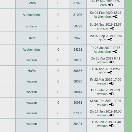
Do 12.Mär 2020 7:37
Safeb
0
37822
Safeb
So 09.Feb 2020 12:27
Aschemännl
0
31025
Aschemännl
So 24.Nov 2019 13:57
archivar
0
59779
archivar
Mo 02.Sep 2019 15:26
HaPe
0
29672
HaPe
Fr 26.Jul 2019 17:17
Aschemännl
0
34261
Aschemännl
Do 25.Apr 2019 8:41
watson
0
38286
watson
Di 16.Apr 2019 19:51
HaPe
0
30637
HaPe
Fr 22.Mär 2019 17:00
watson
0
38375
watson
Di 19.Mär 2019 9:39
watson
0
38844
watson
Mi 06.Feb 2019 17:29
watson
0
30051
watson
Do 17.Jan 2019 10:00
watson
0
37383
watson
Di 15.Jan 2019 14:40
watson
0
36421
watson