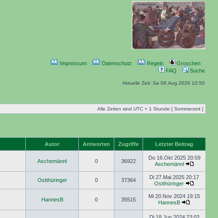
Impressum
Datenschutz
Regeln
Groschen
FAQ
Suche
Aktuelle Zeit: Sa 08.Aug 2026 10:50
Alle Zeiten sind UTC + 1 Stunde [ Sommerzeit ]
Autor
Antworten
Zugriffe
Letzter Beitrag
Do 16.Okt 2025 20:59
Aschemännl
0
36922
Aschemännl
Di 27.Mai 2025 20:17
Ostthüringer
0
37364
Ostthüringer
Mi 20.Nov 2024 19:15
HannesB
0
35515
HannesB
Di 18.Jun 2024 23:02