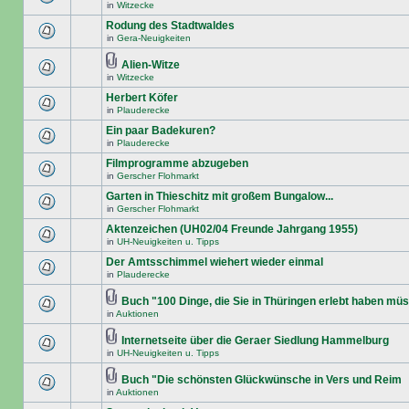
in
Witzecke
Rodung des Stadtwaldes
in
Gera-Neuigkeiten
Alien-Witze
in
Witzecke
Herbert Köfer
in
Plauderecke
Ein paar Badekuren?
in
Plauderecke
Filmprogramme abzugeben
in
Gerscher Flohmarkt
Garten in Thieschitz mit großem Bungalow...
in
Gerscher Flohmarkt
Aktenzeichen (UH02/04 Freunde Jahrgang 1955)
in
UH-Neuigkeiten u. Tipps
Der Amtsschimmel wiehert wieder einmal
in
Plauderecke
Buch "100 Dinge, die Sie in Thüringen erlebt haben mü
in
Auktionen
Internetseite über die Geraer Siedlung Hammelburg
in
UH-Neuigkeiten u. Tipps
Buch "Die schönsten Glückwünsche in Vers und Reim
in
Auktionen