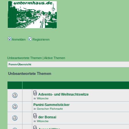
Anmelden
Registrieren
Unbeantwortete Themen
|
Aktive Themen
Foren-Übersicht
Unbeantwortete Themen
Advents- und Weihnachtswitze
in
Witzecke
Panini-Sammelsticker
in
Gerscher Flohmarkt
der Bonsai
in
Witzecke