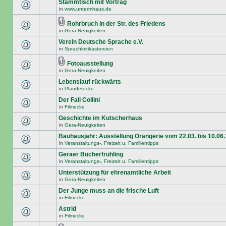
Stammtisch mit Vortrag
in
www.untermhaus.de
Rohrbruch in der Str. des Friedens
in
Gera-Neuigkeiten
Verein Deutsche Sprache e.V.
in
Sprachkritikastereien
Fotoausstellung
in
Gera-Neuigkeiten
Lebenslauf rückwärts
in
Plauderecke
Der Fall Collini
in
Filmecke
Geschichte im Kutscherhaus
in
Gera-Neuigkeiten
Bauhausjahr: Ausstellung Orangerie vom 22.03. bis 10.06
in
Veranstaltungs-, Freizeit u. Familientipps
Geraer Bücherfrühling
in
Veranstaltungs-, Freizeit u. Familientipps
Unterstützung für ehrenamtliche Arbeit
in
Gera-Neuigkeiten
Der Junge muss an die frische Luft
in
Filmecke
Astrid
in
Filmecke