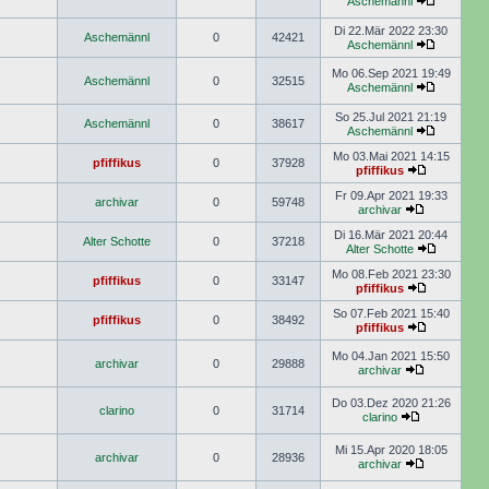
Aschemännl
Di 22.Mär 2022 23:30
Aschemännl
0
42421
Aschemännl
Mo 06.Sep 2021 19:49
Aschemännl
0
32515
Aschemännl
So 25.Jul 2021 21:19
Aschemännl
0
38617
Aschemännl
Mo 03.Mai 2021 14:15
pfiffikus
0
37928
pfiffikus
Fr 09.Apr 2021 19:33
archivar
0
59748
archivar
Di 16.Mär 2021 20:44
Alter Schotte
0
37218
Alter Schotte
Mo 08.Feb 2021 23:30
pfiffikus
0
33147
pfiffikus
So 07.Feb 2021 15:40
pfiffikus
0
38492
pfiffikus
Mo 04.Jan 2021 15:50
archivar
0
29888
archivar
Do 03.Dez 2020 21:26
clarino
0
31714
clarino
Mi 15.Apr 2020 18:05
archivar
0
28936
archivar