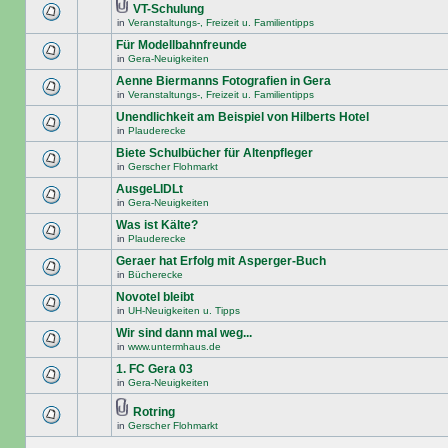
VT-Schulung
in
Veranstaltungs-, Freizeit u. Familientipps
Für Modellbahnfreunde
in
Gera-Neuigkeiten
Aenne Biermanns Fotografien in Gera
in
Veranstaltungs-, Freizeit u. Familientipps
Unendlichkeit am Beispiel von Hilberts Hotel
in
Plauderecke
Biete Schulbücher für Altenpfleger
in
Gerscher Flohmarkt
AusgeLIDLt
in
Gera-Neuigkeiten
Was ist Kälte?
in
Plauderecke
Geraer hat Erfolg mit Asperger-Buch
in
Bücherecke
Novotel bleibt
in
UH-Neuigkeiten u. Tipps
Wir sind dann mal weg...
in
www.untermhaus.de
1. FC Gera 03
in
Gera-Neuigkeiten
Rotring
in
Gerscher Flohmarkt