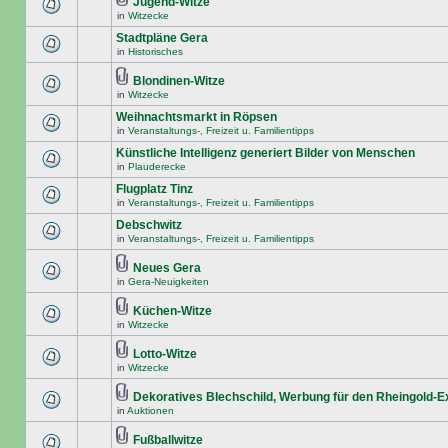
Jugend-Witze
in
Witzecke
Stadtpläne Gera
in
Historisches
Blondinen-Witze
in
Witzecke
Weihnachtsmarkt in Röpsen
in
Veranstaltungs-, Freizeit u. Familientipps
Künstliche Intelligenz generiert Bilder von Menschen
in
Plauderecke
Flugplatz Tinz
in
Veranstaltungs-, Freizeit u. Familientipps
Debschwitz
in
Veranstaltungs-, Freizeit u. Familientipps
Neues Gera
in
Gera-Neuigkeiten
Küchen-Witze
in
Witzecke
Lotto-Witze
in
Witzecke
Dekoratives Blechschild, Werbung für den Rheingold-
in
Auktionen
Fußballwitze