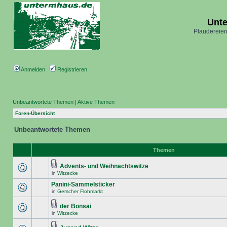
Unt
Plaudereien
Anmelden
Registrieren
Unbeantwortete Themen
|
Aktive Themen
Foren-Übersicht
Unbeantwortete Themen
Themen
Advents- und Weihnachtswitze
in
Witzecke
Panini-Sammelsticker
in
Gerscher Flohmarkt
der Bonsai
in
Witzecke