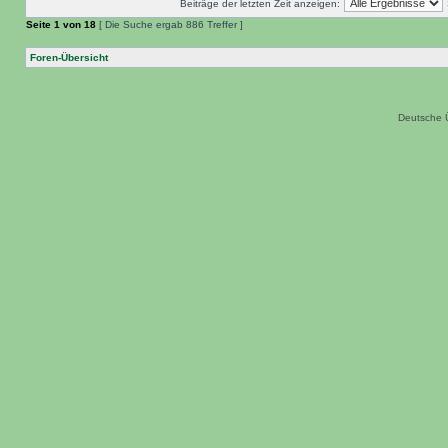
Beiträge der letzten Zeit anzeigen:
Seite
1
von
18
[ Die Suche ergab 886 Treffer ]
Foren-Übersicht
Deutsche 