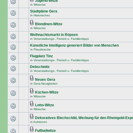
Jugend-Witze
in
Witzecke
Stadtpläne Gera
in
Historisches
Blondinen-Witze
in
Witzecke
Weihnachtsmarkt in Röpsen
in
Veranstaltungs-, Freizeit u. Familientipps
Künstliche Intelligenz generiert Bilder von Menschen
in
Plauderecke
Flugplatz Tinz
in
Veranstaltungs-, Freizeit u. Familientipps
Debschwitz
in
Veranstaltungs-, Freizeit u. Familientipps
Neues Gera
in
Gera-Neuigkeiten
Küchen-Witze
in
Witzecke
Lotto-Witze
in
Witzecke
Dekoratives Blechschild, Werbung für den Rheingold-Exp
in
Auktionen
Fußballwitze