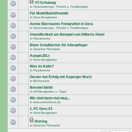
VT-Schulung
in
Veranstaltungs-, Freizeit u. Familientipps
Für Modellbahnfreunde
in
Gera-Neuigkeiten
Aenne Biermanns Fotografien in Gera
in
Veranstaltungs-, Freizeit u. Familientipps
Unendlichkeit am Beispiel von Hilberts Hotel
in
Plauderecke
Biete Schulbücher für Altenpfleger
in
Gerscher Flohmarkt
AusgeLIDLt
in
Gera-Neuigkeiten
Was ist Kälte?
in
Plauderecke
Geraer hat Erfolg mit Asperger-Buch
in
Bücherecke
Novotel bleibt
in
UH-Neuigkeiten u. Tipps
Wir sind dann mal weg...
in
www.untermhaus.de
1. FC Gera 03
in
Gera-Neuigkeiten
Rotring
in
Gerscher Flohmarkt