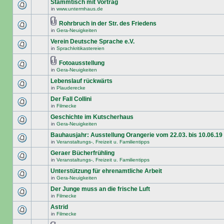
Stammtisch mit Vortrag
in
www.untermhaus.de
Rohrbruch in der Str. des Friedens
in
Gera-Neuigkeiten
Verein Deutsche Sprache e.V.
in
Sprachkritikastereien
Fotoausstellung
in
Gera-Neuigkeiten
Lebenslauf rückwärts
in
Plauderecke
Der Fall Collini
in
Filmecke
Geschichte im Kutscherhaus
in
Gera-Neuigkeiten
Bauhausjahr: Ausstellung Orangerie vom 22.03. bis 10.06.19
in
Veranstaltungs-, Freizeit u. Familientipps
Geraer Bücherfrühling
in
Veranstaltungs-, Freizeit u. Familientipps
Unterstützung für ehrenamtliche Arbeit
in
Gera-Neuigkeiten
Der Junge muss an die frische Luft
in
Filmecke
Astrid
in
Filmecke