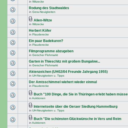
in
Witzecke
Rodung des Stadtwaldes
in
Gera-Neuigkeiten
Alien-Witze
in
Witzecke
Herbert Köfer
in
Plauderecke
Ein paar Badekuren?
in
Plauderecke
Filmprogramme abzugeben
in
Gerscher Flohmarkt
Garten in Thieschitz mit großem Bungalow...
in
Gerscher Flohmarkt
Aktenzeichen (UH02/04 Freunde Jahrgang 1955)
in
UH-Neuigkeiten u. Tipps
Der Amtsschimmel wiehert wieder einmal
in
Plauderecke
Buch "100 Dinge, die Sie in Thüringen erlebt haben müss
in
Auktionen
Internetseite über die Geraer Siedlung Hammelburg
in
UH-Neuigkeiten u. Tipps
Buch "Die schönsten Glückwünsche in Vers und Reim
in
Auktionen