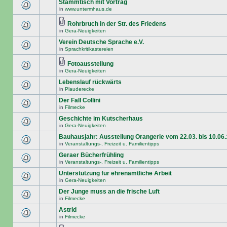
Stammtisch mit Vortrag
in
www.untermhaus.de
Rohrbruch in der Str. des Friedens
in
Gera-Neuigkeiten
Verein Deutsche Sprache e.V.
in
Sprachkritikastereien
Fotoausstellung
in
Gera-Neuigkeiten
Lebenslauf rückwärts
in
Plauderecke
Der Fall Collini
in
Filmecke
Geschichte im Kutscherhaus
in
Gera-Neuigkeiten
Bauhausjahr: Ausstellung Orangerie vom 22.03. bis 10.06
in
Veranstaltungs-, Freizeit u. Familientipps
Geraer Bücherfrühling
in
Veranstaltungs-, Freizeit u. Familientipps
Unterstützung für ehrenamtliche Arbeit
in
Gera-Neuigkeiten
Der Junge muss an die frische Luft
in
Filmecke
Astrid
in
Filmecke