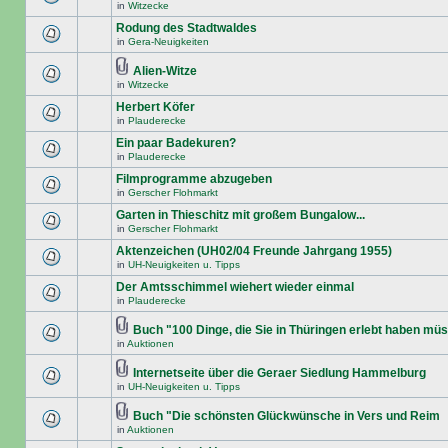
in
Witzecke
Rodung des Stadtwaldes
in
Gera-Neuigkeiten
Alien-Witze
in
Witzecke
Herbert Köfer
in
Plauderecke
Ein paar Badekuren?
in
Plauderecke
Filmprogramme abzugeben
in
Gerscher Flohmarkt
Garten in Thieschitz mit großem Bungalow...
in
Gerscher Flohmarkt
Aktenzeichen (UH02/04 Freunde Jahrgang 1955)
in
UH-Neuigkeiten u. Tipps
Der Amtsschimmel wiehert wieder einmal
in
Plauderecke
Buch "100 Dinge, die Sie in Thüringen erlebt haben mü
in
Auktionen
Internetseite über die Geraer Siedlung Hammelburg
in
UH-Neuigkeiten u. Tipps
Buch "Die schönsten Glückwünsche in Vers und Reim
in
Auktionen