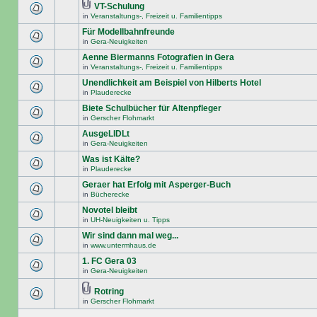
VT-Schulung
in
Veranstaltungs-, Freizeit u. Familientipps
Für Modellbahnfreunde
in
Gera-Neuigkeiten
Aenne Biermanns Fotografien in Gera
in
Veranstaltungs-, Freizeit u. Familientipps
Unendlichkeit am Beispiel von Hilberts Hotel
in
Plauderecke
Biete Schulbücher für Altenpfleger
in
Gerscher Flohmarkt
AusgeLIDLt
in
Gera-Neuigkeiten
Was ist Kälte?
in
Plauderecke
Geraer hat Erfolg mit Asperger-Buch
in
Bücherecke
Novotel bleibt
in
UH-Neuigkeiten u. Tipps
Wir sind dann mal weg...
in
www.untermhaus.de
1. FC Gera 03
in
Gera-Neuigkeiten
Rotring
in
Gerscher Flohmarkt