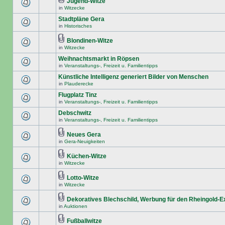
Jugend-Witze
in
Witzecke
Stadtpläne Gera
in
Historisches
Blondinen-Witze
in
Witzecke
Weihnachtsmarkt in Röpsen
in
Veranstaltungs-, Freizeit u. Familientipps
Künstliche Intelligenz generiert Bilder von Menschen
in
Plauderecke
Flugplatz Tinz
in
Veranstaltungs-, Freizeit u. Familientipps
Debschwitz
in
Veranstaltungs-, Freizeit u. Familientipps
Neues Gera
in
Gera-Neuigkeiten
Küchen-Witze
in
Witzecke
Lotto-Witze
in
Witzecke
Dekoratives Blechschild, Werbung für den Rheingold-
in
Auktionen
Fußballwitze