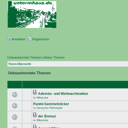
Anmelden
Registrieren
Unbeantwortete Themen
|
Aktive Themen
Foren-Übersicht
Unbeantwortete Themen
Advents- und Weihnachtswitze
in
Witzecke
Panini-Sammelsticker
in
Gerscher Flohmarkt
der Bonsai
in
Witzecke