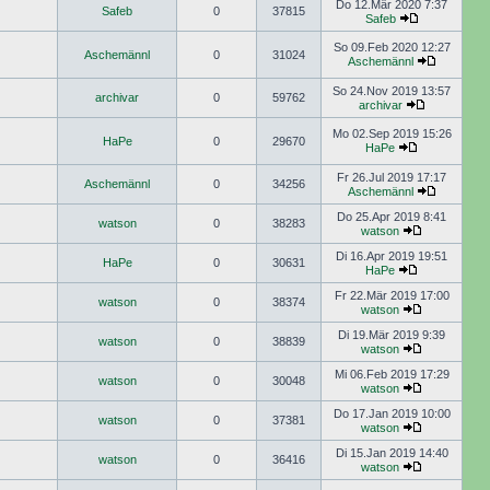
Do 12.Mär 2020 7:37
Safeb
0
37815
Safeb
So 09.Feb 2020 12:27
Aschemännl
0
31024
Aschemännl
So 24.Nov 2019 13:57
archivar
0
59762
archivar
Mo 02.Sep 2019 15:26
HaPe
0
29670
HaPe
Fr 26.Jul 2019 17:17
Aschemännl
0
34256
Aschemännl
Do 25.Apr 2019 8:41
watson
0
38283
watson
Di 16.Apr 2019 19:51
HaPe
0
30631
HaPe
Fr 22.Mär 2019 17:00
watson
0
38374
watson
Di 19.Mär 2019 9:39
watson
0
38839
watson
Mi 06.Feb 2019 17:29
watson
0
30048
watson
Do 17.Jan 2019 10:00
watson
0
37381
watson
Di 15.Jan 2019 14:40
watson
0
36416
watson