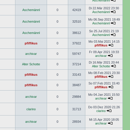
Aschemännl
Di 22.Mär 2022 23:30
Aschemännl
0
42419
Aschemännl
Mo 06.Sep 2021 19:49
Aschemännl
0
32510
Aschemännl
So 25.Jul 2021 21:19
Aschemännl
0
38612
Aschemännl
Mo 03.Mai 2021 14:15
pfiffikus
0
37922
pfiffikus
Fr 09.Apr 2021 19:33
archivar
0
59747
archivar
Di 16.Mär 2021 20:44
Alter Schotte
0
37214
Alter Schotte
Mo 08.Feb 2021 23:30
pfiffikus
0
33143
pfiffikus
So 07.Feb 2021 15:40
pfiffikus
0
38487
pfiffikus
Mo 04.Jan 2021 15:50
archivar
0
29884
archivar
Do 03.Dez 2020 21:26
clarino
0
31713
clarino
Mi 15.Apr 2020 18:05
archivar
0
28934
archivar