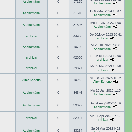
Aschemännl
0
37125
Aschemännl
Di 05.Mär 2024 13:07
Aschemännl
0
31516
Aschemännl
Mo 11.Dez 2023 4:00
Aschemännl
0
31596
Aschemännl
Do 30.Nov 2023 18:41
archivar
0
44986
archivar
Mi 26.Jul 2023 23:08
Aschemännl
0
40736
Aschemännl
Fr 05.Mai 2023 19:00
archivar
0
42866
archivar
Mi 03.Mai 2023 15:58
archivar
0
39827
archivar
Mo 10.Apr 2023 11:06
Alter Schotte
0
40282
Alter Schotte
Mo 16.Jan 2023 1:15
Aschemännl
0
34346
Aschemännl
Do 04.Aug 2022 21:34
Aschemännl
0
33677
Aschemännl
Mo 11.Apr 2022 14:02
archivar
0
32094
archivar
Sa 09.Apr 2022 0:32
Aschemännl
0
33234