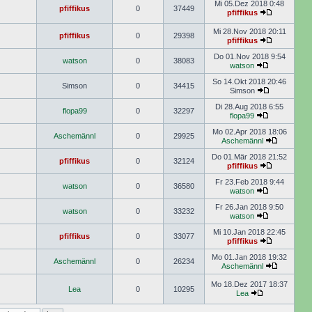
Mi 05.Dez 2018 0:48
pfiffikus
0
37449
pfiffikus
Mi 28.Nov 2018 20:11
pfiffikus
0
29398
pfiffikus
Do 01.Nov 2018 9:54
watson
0
38083
watson
So 14.Okt 2018 20:46
Simson
0
34415
Simson
Di 28.Aug 2018 6:55
flopa99
0
32297
flopa99
Mo 02.Apr 2018 18:06
Aschemännl
0
29925
Aschemännl
Do 01.Mär 2018 21:52
pfiffikus
0
32124
pfiffikus
Fr 23.Feb 2018 9:44
watson
0
36580
watson
Fr 26.Jan 2018 9:50
watson
0
33232
watson
Mi 10.Jan 2018 22:45
pfiffikus
0
33077
pfiffikus
Mo 01.Jan 2018 19:32
Aschemännl
0
26234
Aschemännl
Mo 18.Dez 2017 18:37
Lea
0
10295
Lea