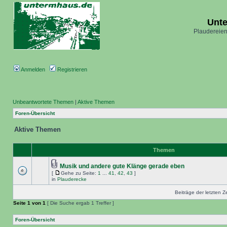
Unt
Plaudereien
Anmelden
Registrieren
Unbeantwortete Themen
|
Aktive Themen
Foren-Übersicht
Aktive Themen
Themen
Musik und andere gute Klänge gerade eben
[
Gehe zu Seite:
1
...
41
,
42
,
43
]
in
Plauderecke
Beiträge der letzten Z
Seite
1
von
1
[ Die Suche ergab 1 Treffer ]
Foren-Übersicht