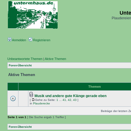
Unt
Plaudereien
Anmelden
Registrieren
Unbeantwortete Themen
|
Aktive Themen
Foren-Übersicht
Aktive Themen
Themen
Musik und andere gute Klänge gerade eben
[
Gehe zu Seite:
1
...
41
,
42
,
43
]
in
Plauderecke
Beiträge der letzten Z
Seite
1
von
1
[ Die Suche ergab 1 Treffer ]
Foren-Übersicht