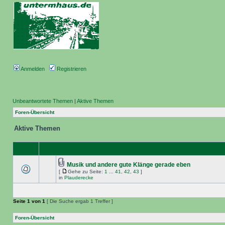
Anmelden
Registrieren
Unbeantwortete Themen
|
Aktive Themen
Foren-Übersicht
Aktive Themen
Musik und andere gute Klänge gerade eben
[
Gehe zu Seite:
1
...
41
,
42
,
43
]
in
Plauderecke
Seite
1
von
1
[ Die Suche ergab 1 Treffer ]
Foren-Übersicht