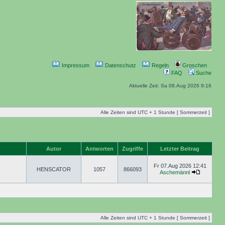
Impressum
Datenschutz
Regeln
Groschen
FAQ
Suche
Aktuelle Zeit: Sa 08.Aug 2026 9:16
Alle Zeiten sind UTC + 1 Stunde [ Sommerzeit ]
Autor
Antworten
Zugriffe
Letzter Beitrag
Fr 07.Aug 2026 12:41
HENSCATOR
1057
866093
Aschemännl
Alle Zeiten sind UTC + 1 Stunde [ Sommerzeit ]