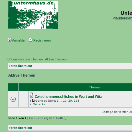
Unt
Plaudereien
Anmelden
Registrieren
Unbeantwortete Themen
|
Aktive Themen
Foren-Übersicht
Aktive Themen
Themen
Zwischenmenschliches in Wort und Witz
[
Gehe zu Seite:
1
...
19
,
20
,
21
]
in
Witzecke
Beiträge der letzten Z
Seite
1
von
1
[ Die Suche ergab 1 Treffer ]
Foren-Übersicht