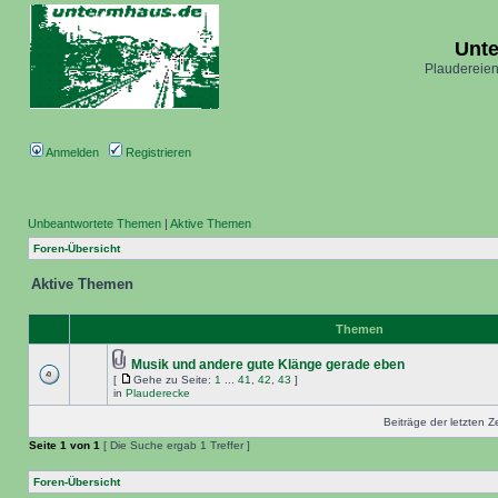
Unt
Plaudereien
Anmelden
Registrieren
Unbeantwortete Themen
|
Aktive Themen
Foren-Übersicht
Aktive Themen
Themen
Musik und andere gute Klänge gerade eben
[
Gehe zu Seite:
1
...
41
,
42
,
43
]
in
Plauderecke
Beiträge der letzten Z
Seite
1
von
1
[ Die Suche ergab 1 Treffer ]
Foren-Übersicht