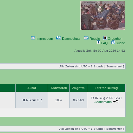
Impressum
Datenschutz
Regeln
Groschen
FAQ
Suche
Aktuelle Zeit: So 09.Aug 2026 14:52
Alle Zeiten sind UTC + 1 Stunde [ Sommerzeit ]
Autor
Antworten
Zugriffe
Letzter Beitrag
Fr 07.Aug 2026 12:41
HENSCATOR
1057
866569
Aschemännl
Alle Zeiten sind UTC + 1 Stunde [ Sommerzeit ]