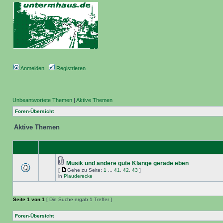
Anmelden
Registrieren
Unbeantwortete Themen
|
Aktive Themen
Foren-Übersicht
Aktive Themen
Musik und andere gute Klänge gerade eben
[
Gehe zu Seite:
1
...
41
,
42
,
43
]
in
Plauderecke
Seite
1
von
1
[ Die Suche ergab 1 Treffer ]
Foren-Übersicht