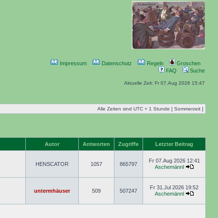
Impressum
Datenschutz
Regeln
Groschen
FAQ
Suche
Aktuelle Zeit: Fr 07.Aug 2026 15:47
Alle Zeiten sind UTC + 1 Stunde [ Sommerzeit ]
Autor
Antworten
Zugriffe
Letzter Beitrag
Fr 07.Aug 2026 12:41
HENSCATOR
1057
865797
Aschemännl
Fr 31.Jul 2026 19:52
untermhäuser
509
507247
Aschemännl