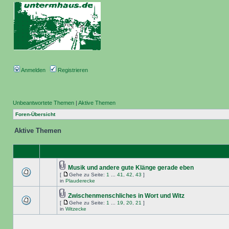
Anmelden
Registrieren
Unbeantwortete Themen
|
Aktive Themen
Foren-Übersicht
Aktive Themen
Musik und andere gute Klänge gerade eben
[
Gehe zu Seite:
1
...
41
,
42
,
43
]
in
Plauderecke
Zwischenmenschliches in Wort und Witz
[
Gehe zu Seite:
1
...
19
,
20
,
21
]
in
Witzecke