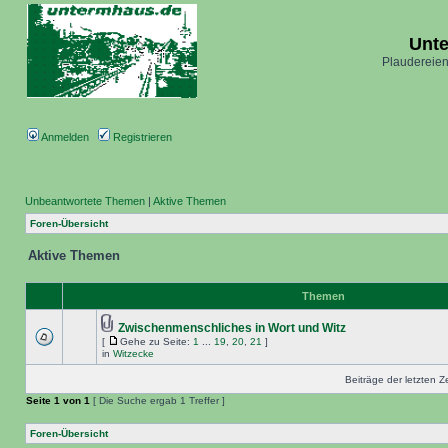
Unt
Plaudereien
Anmelden
Registrieren
Unbeantwortete Themen
|
Aktive Themen
Foren-Übersicht
Aktive Themen
Themen
Zwischenmenschliches in Wort und Witz
[
Gehe zu Seite:
1
...
19
,
20
,
21
]
in
Witzecke
Beiträge der letzten Z
Seite
1
von
1
[ Die Suche ergab 1 Treffer ]
Foren-Übersicht