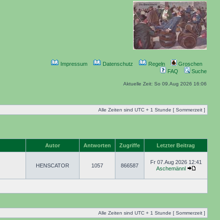
Impressum
Datenschutz
Regeln
Groschen
FAQ
Suche
Aktuelle Zeit: So 09.Aug 2026 16:06
Alle Zeiten sind UTC + 1 Stunde [ Sommerzeit ]
Autor
Antworten
Zugriffe
Letzter Beitrag
Fr 07.Aug 2026 12:41
HENSCATOR
1057
866587
Aschemännl
Alle Zeiten sind UTC + 1 Stunde [ Sommerzeit ]