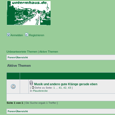
Anmelden
Registrieren
Unbeantwortete Themen
|
Aktive Themen
Foren-Übersicht
Aktive Themen
Musik und andere gute Klänge gerade eben
[
Gehe zu Seite:
1
...
41
,
42
,
43
]
in
Plauderecke
Seite
1
von
1
[ Die Suche ergab 1 Treffer ]
Foren-Übersicht