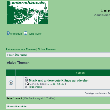
Unt
Plaudereien
Anmelden
Registrieren
Unbeantwortete Themen
|
Aktive Themen
Foren-Übersicht
Aktive Themen
Themen
Musik und andere gute Klänge gerade eben
[
Gehe zu Seite:
1
...
41
,
42
,
43
]
in
Plauderecke
Beiträge der letzten Z
Seite
1
von
1
[ Die Suche ergab 1 Treffer ]
Foren-Übersicht