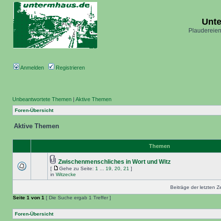
Unt
Plaudereien
Anmelden
Registrieren
Unbeantwortete Themen
|
Aktive Themen
Foren-Übersicht
Aktive Themen
Themen
Zwischenmenschliches in Wort und Witz
[
Gehe zu Seite:
1
...
19
,
20
,
21
]
in
Witzecke
Beiträge der letzten Z
Seite
1
von
1
[ Die Suche ergab 1 Treffer ]
Foren-Übersicht