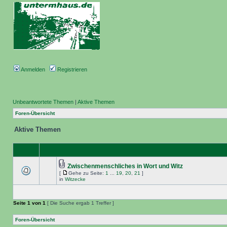
Anmelden
Registrieren
Unbeantwortete Themen
|
Aktive Themen
Foren-Übersicht
Aktive Themen
Zwischenmenschliches in Wort und Witz
[
Gehe zu Seite:
1
...
19
,
20
,
21
]
in
Witzecke
Seite
1
von
1
[ Die Suche ergab 1 Treffer ]
Foren-Übersicht