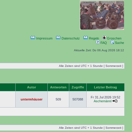
Impressum
Datenschutz
Regeln
Groschen
FAQ
Suche
Aktuelle Zeit: Do 06.Aug 2026 18:12
Alle Zeiten sind UTC + 1 Stunde [ Sommerzeit ]
Autor
Antworten
Zugriffe
Letzter Beitrag
Fr 31.Jul 2026 19:52
untermhäuser
509
507088
Aschemännl
Alle Zeiten sind UTC + 1 Stunde [ Sommerzeit ]