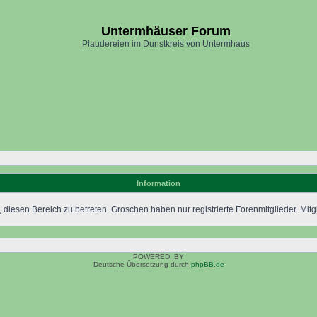
Untermhäuser Forum
Plaudereien im Dunstkreis von Untermhaus
Information
 diesen Bereich zu betreten. Groschen haben nur registrierte Forenmitglieder. Mitgl
POWERED_BY
Deutsche Übersetzung durch
phpBB.de