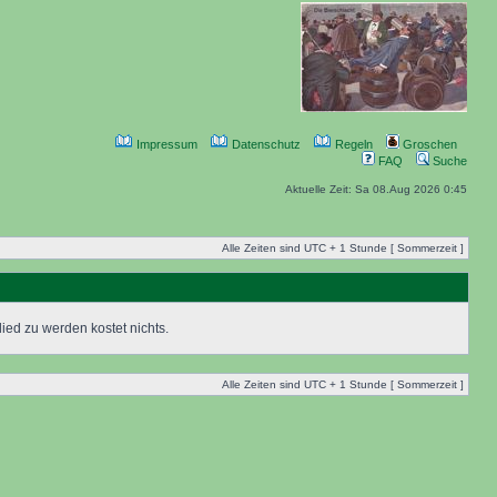
Impressum
Datenschutz
Regeln
Groschen
FAQ
Suche
Aktuelle Zeit: Sa 08.Aug 2026 0:45
Alle Zeiten sind UTC + 1 Stunde [ Sommerzeit ]
ied zu werden kostet nichts.
Alle Zeiten sind UTC + 1 Stunde [ Sommerzeit ]